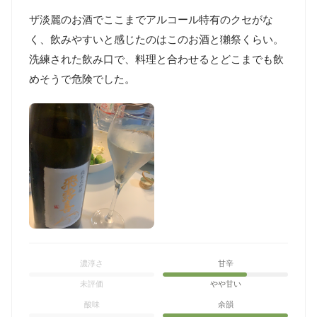
ザ淡麗のお酒でここまでアルコール特有のクセがな
く、飲みやすいと感じたのはこのお酒と獺祭くらい。

洗練された飲み口で、料理と合わせるとどこまでも飲
めそうで危険でした。
濃淳さ
甘辛
未評価
やや甘い
酸味
余韻