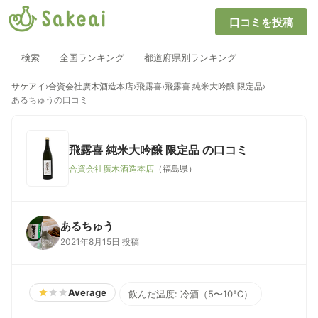
口コミを投稿
検索
全国ランキング
都道府県別ランキング
サケアイ
›
合資会社廣木酒造本店
›
飛露喜
›
飛露喜 純米大吟醸 限定品
›
あるちゅうの口コミ
飛露喜 純米大吟醸 限定品
の口コミ
合資会社廣木酒造本店
（福島県）
あるちゅう
2021年8月15日 投稿
Average
飲んだ温度: 冷酒（5〜10℃）