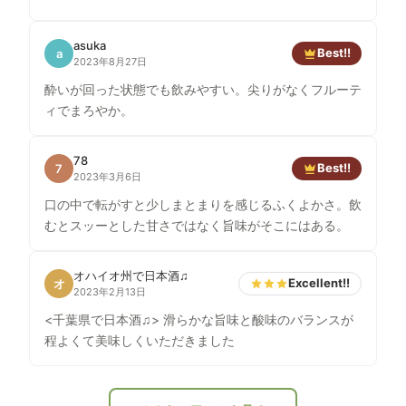
asuka
Best!!
a
2023年8月27日
酔いが回った状態でも飲みやすい。尖りがなくフルーテ
ィでまろやか。
78
Best!!
7
2023年3月6日
口の中で転がすと少しまとまりを感じるふくよかさ。飲
むとスッーとした甘さではなく旨味がそこにはある。
オハイオ州で日本酒♫
Excellent!!
オ
2023年2月13日
<千葉県で日本酒♫> 滑らかな旨味と酸味のバランスが
程よくて美味しくいただきました