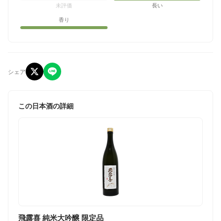
未評価
長い
香り
シェア
この日本酒の詳細
飛露喜 純米大吟醸 限定品