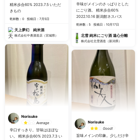
辛味がメインのさっぱりとした
精米歩合60% 2023.7.5 いただ
にごり酒。 精米歩合60%
きもの
2022.10.16 新潟館ネスパス
乾杯数：0
投稿日：7月5日
乾杯数：5
投稿日：10月17日
天上夢幻 純米酒
北雪 純米にごり酒 遠心分離
株式会社中勇酒造店（宮城県）
株式会社北雪酒造（新潟県）
Norisuke
Norisuke
Average
Good!
辛口すっきり。甘味はほぼな
旨味メインの印象。少しだけ辛
い。 精米歩合60% 2023.7.3 い