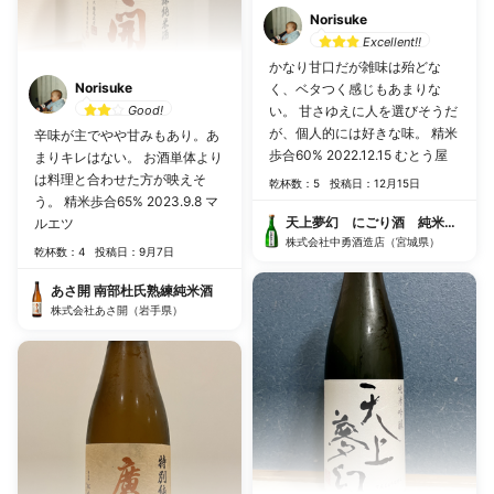
Norisuke
Excellent!!
かなり甘口だが雑味は殆どな
Norisuke
く、ベタつく感じもあまりな
Good!
い。 甘さゆえに人を選びそうだ
が、個人的には好きな味。 精米
辛味が主でやや甘みもあり。あ
歩合60% 2022.12.15 むとう屋
まりキレはない。 お酒単体より
は料理と合わせた方が映えそ
乾杯数：5
投稿日：12月15日
う。 精米歩合65% 2023.9.8 マ
天上夢幻 にごり酒 純米吟醸
ルエツ
株式会社中勇酒造店（宮城県）
乾杯数：4
投稿日：9月7日
あさ開 南部杜氏熟練純米酒
株式会社あさ開（岩手県）