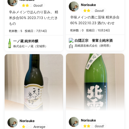
Norisuke
Good!
Good!
辛みメインでほんのり旨み。 精
辛味メインの裏に旨味 精米歩合
米歩合50% 2023.7.13 いただき
60% 2022.10.23 酒のいわせ
もの
乾杯数：0
投稿日：10月24日
乾杯数：5
投稿日：7月14日
白隠正宗 誉富士純米酒
一ノ蔵 純米吟醸
高嶋酒造株式会社（静岡県）
株式会社一ノ蔵（宮城県）
Norisuke
Norisuke
Good!
Average