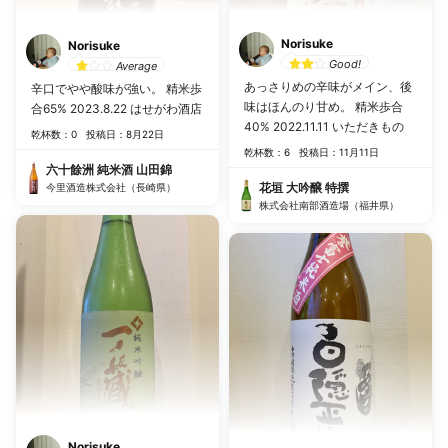
Norisuke
Norisuke
Good!
Average
あっさりめの辛味がメイン、後
辛口でやや酸味が強い。 精米歩
味はほんのり甘め。 精米歩合
合65% 2023.8.22 はせがわ酒店
40% 2022.11.11 いただきもの
乾杯数：0
投稿日：8月22日
乾杯数：6
投稿日：11月11日
六十餘洲 純米酒 山田錦
花垣 大吟醸 特撰
今里酒造株式会社（長崎県）
株式会社南部酒造場（福井県）
Norisuke