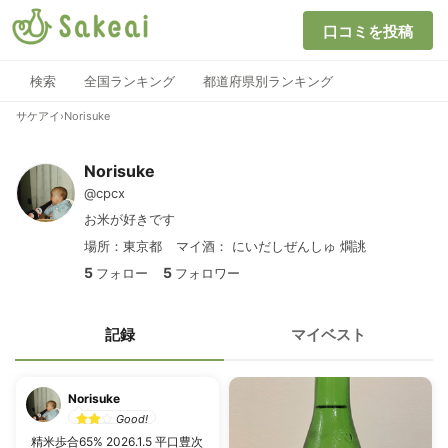
口コミを投稿
検索
全国ランキング
都道府県別ランキング
サケアイ
›
Norisuke
Norisuke
@cpcx
お米が好きです
場所：東京都
マイ酒：
にいだしぜんしゅ 燗誂
5
5
フォロー
フォロワー
記録
マイベスト
Norisuke
Good!
精米歩合65% 2026.1.5 平口豊次