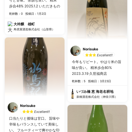
りと甘味。 余韻も良い。 精米
歩合48% 2025.1.2 いただきもの
乾杯数：0
投稿日：1月2日
大吟醸 雄町
寿虎屋酒造株式会社（山形県）
Norisuke
Excellent!!
今年もリピート。やはり米の旨
味が良い。 精米歩合80%
2023.3.19 久世福商店
乾杯数：5
投稿日：3月23日
いづみ橋 恵 海老名耕地
泉橋酒造株式会社（神奈川県）
Norisuke
Excellent!!
口当たりと後味は甘口。 旨味や
辛味もバランスしていて美味し
い。 フルーティーで爽やかな印