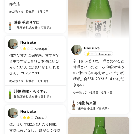
郎商店
乾杯数：0
投稿日：1月12日
誠鏡 手造り辛口
中尾醸造株式会社（広島県）
Norisuke
Norisuke
Average
Average
強烈な甘さに炭酸感。甘すぎて
辛口さっぱりめ。 禅と比べると
苦手ですが…普段日本酒に馴染
普通といったところ(値段が違う
みがない人には良いかもしれま
ので比べるのもおかしいですが)
せん。 2025.12.31
精米歩合65% 2023.6.14 いただ
乾杯数：0
投稿日：1月11日
きもの
川鶴 讃岐くらうでぃ
乾杯数：7
投稿日：6月14日
川鶴酒造株式会社（香川県）
浦霞 純米酒
株式会社佐浦（宮城県）
Norisuke
Good!
ほどよい辛味にほんのり旨味、
甘味は殆どなし。 癖がなく後味