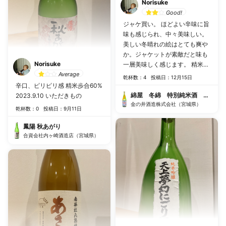
Norisuke
Good!
ジャケ買い。 ほどよい辛味に旨
味も感じられ、中々美味しい。
美しい冬晴れの絵はとても爽や
か。ジャケットが素敵だと味も
Norisuke
一層美味しく感じます。 精米歩
Average
合55% 2022.12.15 むとう屋
乾杯数：4
投稿日：12月15日
辛口、ピリピリ感 精米歩合60%
綿屋 冬綿 特別純米酒 美山錦
2023.9.10 いただきもの
金の井酒造株式会社（宮城県）
乾杯数：0
投稿日：9月11日
鳳陽 秋あがり
合資会社内ヶ崎酒造店（宮城県）