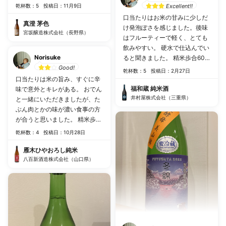
乾杯数：5
投稿日：11月9日
Excellent!!
口当たりはお米の甘みに少しだ
真澄 茅色
け発泡ぽさを感じました。後味
宮坂醸造株式会社（長野県）
はフルーティーで軽く、とても
飲みやすい。 硬水で仕込んでい
Norisuke
ると聞きました。 精米歩合60%
Good!
2023.1.28 はせがわ酒店
乾杯数：5
投稿日：2月27日
口当たりは米の旨み、すぐに辛
福和蔵 純米酒
味で意外とキレがある。 おでん
井村屋株式会社（三重県）
と一緒にいただきましたが、た
ぶん肉とかの味が濃い食事の方
が合うと思いました。 精米歩合
60% 2023.10.28 KISSYO
乾杯数：4
投稿日：10月28日
SELECT
雁木ひやおろし純米
八百新酒造株式会社（山口県）