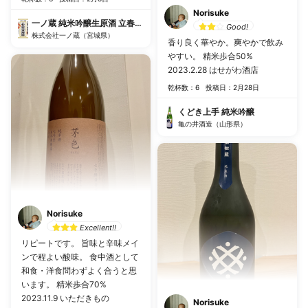
Norisuke
一ノ蔵 純米吟醸生原酒 立春朝搾り
Good!
株式会社一ノ蔵（宮城県）
香り良く華やか。爽やかで飲み
やすい。 精米歩合50%
2023.2.28 はせがわ酒店
乾杯数：6
投稿日：2月28日
くどき上手 純米吟醸
亀の井酒造（山形県）
Norisuke
Excellent!!
リピートです。 旨味と辛味メイ
ンで程よい酸味。 食中酒として
和食・洋食問わずよく合うと思
います。 精米歩合70%
2023.11.9 いただきもの
Norisuke