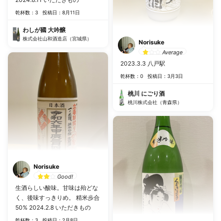
乾杯数：3
投稿日：8月11日
わしが國 大吟醸
株式会社山和酒造店（宮城県）
Norisuke
Average
2023.3.3 八戸駅
乾杯数：0
投稿日：3月3日
桃川 にごり酒
桃川株式会社（青森県）
Norisuke
Good!
生酒らしい酸味。甘味は殆どな
く、後味すっきりめ。 精米歩合
50% 2024.2.8 いただきもの
乾杯数：3
投稿日：2月8日