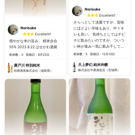
Norisuke
Excellent!!
さらっとして淡麗ですが、旨味
Norisuke
にほどよい辛味もあり、中々キ
Excellent!!
レも良い。 気持ちとしてはチビ
チビ飲みたいのですが、ついつ
穏やかな米の旨み。 精米歩合
い杯が進み一気に飲み干してし
55% 2023.8.22 はせがわ酒展
まいそう… 精米歩合50%
乾杯数：5
投稿日：12月10日
乾杯数：0
投稿日：8月22日
2022.12.10 いただきもの
天上夢幻 純米吟醸
廣戸川 特別純米
株式会社中勇酒造店（宮城県）
松崎酒造株式会社（福島県）