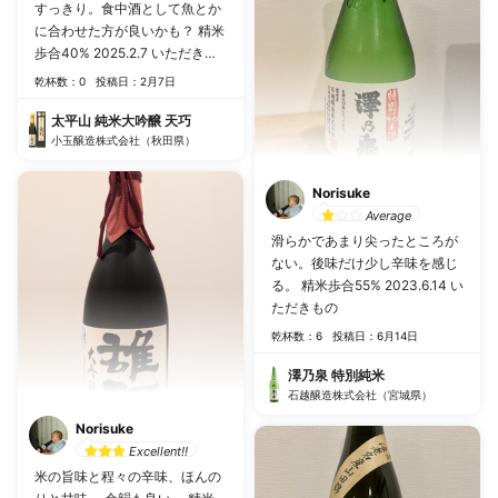
すっきり。食中酒として魚とか
に合わせた方が良いかも？ 精米
歩合40% 2025.2.7 いただきも
の
乾杯数：0
投稿日：2月7日
太平山 純米大吟醸 天巧
小玉醸造株式会社（秋田県）
Norisuke
Average
滑らかであまり尖ったところが
ない。後味だけ少し辛味を感じ
る。 精米歩合55% 2023.6.14 い
ただきもの
乾杯数：6
投稿日：6月14日
澤乃泉 特別純米
石越醸造株式会社（宮城県）
Norisuke
Excellent!!
米の旨味と程々の辛味、ほんの