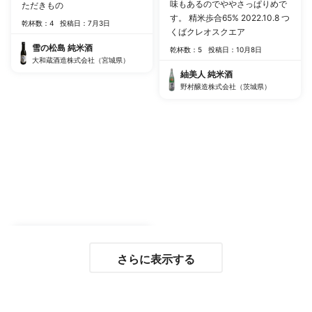
味もあるのでややさっぱりめで
ただきもの
す。 精米歩合65% 2022.10.8 つ
乾杯数：4
投稿日：7月3日
くばクレオスクエア
雪の松島 純米酒
乾杯数：5
投稿日：10月8日
大和蔵酒造株式会社（宮城県）
紬美人 純米酒
野村醸造株式会社（茨城県）
さらに表示する