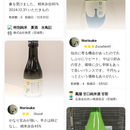
象を受けました。 精米歩合60%
2024.12.31 いただきもの
乾杯数：0
投稿日：12月31日
特別純米 夏酒 水鳥記
株式会社角星（宮城県）
Norisuke
Excellent!!
仙台に寄る機会があったので久
しぶりにリピート。 やはり好み
の甘さ、後味に少し辛味もあっ
て良いバランスです。 千円ちょ
っとという価格もありがたい…
都内で取り扱いがあれば常備し
乾杯数：4
投稿日：3月5日
たいのですが… 精米歩合60%
2023.3.4 むとう屋仙台店
鳳陽 甘口純米酒 甘彩
合資会社内ヶ崎酒造店（宮城県）
Norisuke
Good!
かなり甘みが強い。辛さは殆ど
なし。 精米歩合45%