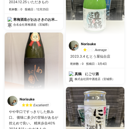
2024.12.25 いただきもの
乾杯数：0
投稿日：12月25日
寒梅酒造がおおさきのお米で作った純米大吟醸
合名会社寒梅酒造（宮城県）
Norisuke
Average
2023.3.4 むとう屋仙台店
乾杯数：0
投稿日：3月4日
真鶴 にごり酒
株式会社田中酒造店（宮城県）
Norisuke
Excellent!!
やや辛口ですっきりした飲み
口。 後味に多少の甘味があるが
控えめで良い。 精米歩合40%
2024.8.11 いただきもの