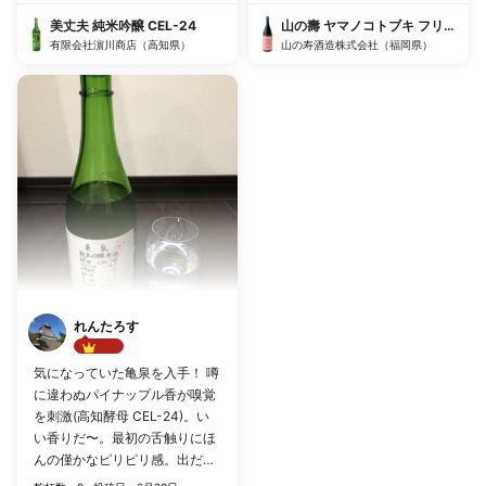
てくれる。 結論、旨い。 チー
な。購入して後悔しない一品。
ズなんかをつまみに飲んでもい
オススメ❗️
美丈夫 純米吟醸 CEL-24
山の壽 ヤマノコトブキ フリークス
いかも。
有限会社濵川商店（高知県）
山の寿酒造株式会社（福岡県）
れんたろす
Best!!
気になっていた亀泉を入手！ 噂
に違わぬパイナップル香が嗅覚
を刺激(高知酵母 CEL-24)。い
い香りだ〜。最初の舌触りにほ
んの僅かなピリピリ感。出だし
ok。 酒度は-12とあったので超