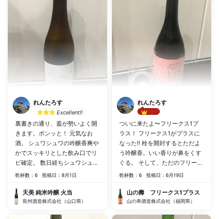
れんたろす
れんたろす
Excellent!!
Best!!
裏書きの通り、蓋が勢いよく開
ついに来たよ〜フリークス1プ
きます。ポンッと！ 元気なお
ラス！ フリークス1がプラスに
酒。 シュワシュワの吟醸香爽や
なった‼︎ 栓を開封するとただよ
かでスッキリとした飲み口でリ
う吟醸香。いい香りが鼻をくす
ピ確定。 数日経ちシュワシュワ
ぐる。 そして、ただのフリーク
が落ちついてくると、キリッと
ス1と違うのがグラスに少し曇
乾杯数：6
投稿日：8月1日
乾杯数：6
投稿日：6月19日
した辛口の味が主張してくると
って見える炭酸っぽい気泡。1
ても美味しい日本酒です。
に比べ強い刺激。舌に心地よ
天美 純米吟醸 火当
山の壽 フリークス1プラス
長州酒造株式会社（山口県）
い。口当たりは甘く、キリッと
山の寿酒造株式会社（福岡県）
した酸味で締めてくれる。 杯が