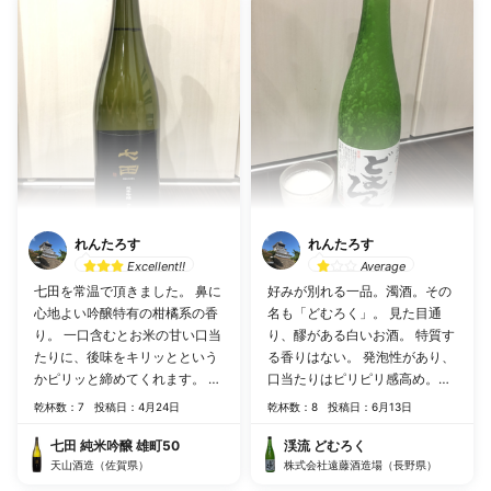
止まらない。食前酒でもいいけ
ど、肉料理に合うかな。買って
間違いない一品。オススメ❗️
れんたろす
れんたろす
Excellent!!
Average
七田を常温で頂きました。 鼻に
好みが別れる一品。濁酒。その
心地よい吟醸特有の柑橘系の香
名も「どむろく」。 見た目通
り。 一口含むとお米の甘い口当
り、醪がある白いお酒。 特質す
たりに、後味をキリッとという
る香りはない。 発泡性があり、
かピリッと締めてくれます。 ズ
口当たりはピリピリ感高め。甘
バリ美味い！ これはリピート
いお酒。 醪が口に残る為、舌👅
乾杯数：7
投稿日：4月24日
乾杯数：8
投稿日：6月13日
だ。
が活躍(笑)。 上手に飲まないと
醪が瓶に残るけど、それに水を
七田 純米吟醸 雄町50
渓流 どむろく
天山酒造（佐賀県）
入れたら、再び酒になるかも❗️
株式会社遠藤酒造場（長野県）