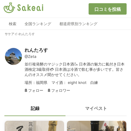
口コミを投稿
検索
全国ランキング
都道府県別ランキング
サケアイ
›
れんたろす
れんたろす
@Zeta
並行複発酵のマジック日本酒🍶 日本酒の魅力に氣付き日本
酒検定3級取得💳 日本酒は冷酒で飲む事が多いです。皆さ
んのオススメ聞かせてください。
場所：福岡県
マイ酒：
eight knot 白練
8
8
フォロー
フォロワー
記録
マイベスト
味爽やか。いいお酒に出会いま
した。オススメです‼︎