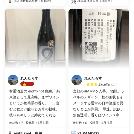
向井酒造株式会社（京都府）
いになった様な気がする。これ
株式会社喜多屋（福岡県）
はこれで旨い。
れんたろす
れんたろす
Excellent!!
Best!!
村重酒造の eightknot 白練。 純
念願の4MMPを入手。 酒瓶、ラ
米酒として最高峰。まずワイン
ベルのデザイン、栓の形状もイ
というか葡萄系の香り。一口含
メージする通常の日本酒瓶と異
むと程よい酸味とお米の旨味。
なりどこか洋風。 早速、試飲。
後味もキリッと締めてくれる辛
無色透明。香りはワイン🍷🍇に
口。 肉料理全般に合う感じ。ズ
近い感じがするが、そこまで強
乾杯数：7
投稿日：8月31日
乾杯数：6
投稿日：4月18日
バリうまい。 定番化されたら、
い匂いではなく爽やか。 スーッ
常備したい一品。オススメ‼︎
と口当たりに程良く入り、スッ
eight knot 白練
KURAMOTO