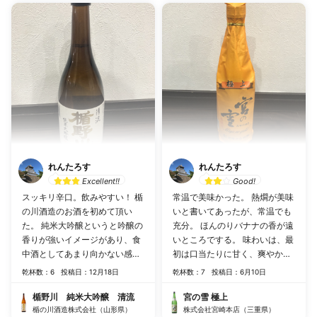
れんたろす
れんたろす
Excellent!!
Good!
スッキリ辛口。飲みやすい！ 楯
常温で美味かった。 熱燗が美味
の川酒造のお酒を初めて頂い
いと書いてあったが、常温でも
た。 純米大吟醸というと吟醸の
充分。 ほんのりバナナの香が遠
香りが強いイメージがあり、食
いところでする。 味わいは、最
中酒としてあまり向かない感じ
初は口当たりに甘く、爽やかな
があったけど、これは違う。料
酸味で後味スッキリの淡麗酒。
乾杯数：6
投稿日：12月18日
乾杯数：7
投稿日：6月10日
理を引き立たせる。
刺身とかに合わせるといいか
も。
楯野川 純米大吟醸 清流
宮の雪 極上
楯の川酒造株式会社（山形県）
株式会社宮崎本店（三重県）