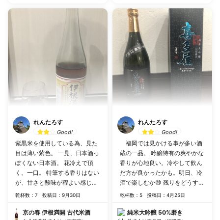
れんたろす
れんたろす
Good!
Good!
紫黒米を使用している為、見た
福岡では見かける事が多い酒
目は薄い紫色。 一見、日本酒っ
蔵の一品。 吟醸特有の爽やかな
ぽくない日本酒。 花冷えで頂
香りが心地良い。冷やして飲ん
く。一口。 特筆する香りはない
だ方が良かったかも。明日、冷
が、甘さと酸味が程よい感じ。
酒で楽しむか😅 残りをどうする
美味しいお酒。
か...思い切ってぬる燗にチャレ
乾杯数：7
投稿日：9月30日
乾杯数：5
投稿日：4月25日
ンジ! 吟醸香も程良く、常温に
比べて舌にまろやかに絡む味わ
京の春 伊根満開 古代米酒
純米大吟醸 50%磨き