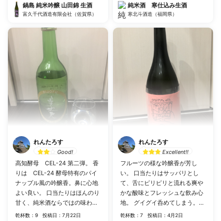
みほろ酔いで楽しめる。 食中の
鍋島 純米吟醸 山田錦 生酒
純米酒 寒仕込み生酒
富久千代酒造有限会社（佐賀県）
普段酒としてはいいお酒👍
寒北斗酒造（福岡県）
れんたろす
れんたろす
Good!
Excellent!!
高知酵母 CEL-24 第二弾。 香
フルーツの様な吟醸香が芳し
りは CEL-24 酵母特有のパイ
い。 口当たりはサッパリとし
ナップル風の吟醸香。鼻に心地
て、舌にピリピリと流れる爽や
よい良い。 口当たりはほんのり
かな酸味とフレッシュな飲み心
甘く、純米酒ならではの味わい
地。 グイグイ呑めてしまう。
を感じつつ程よい酸味では締め
食前酒として良いのではないか
乾杯数：9
投稿日：7月22日
乾杯数：7
投稿日：4月2日