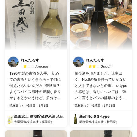
れんたろす
れんたろす
Average
Good!
1995年製の古酒を入手。 初め
希少酒を頂きました。店主曰
ての古酒という事もあって何に
く、No.6の瓶を持っていかない
例えたらいいんだろ...奈良漬？
と入手できないとの事。 s-type
よくスパイス風味の豊潤な香り
の感想は、香りについては、強
がするとかいうけど、多分そう
いて言うとパンの酵母のような
なのかも知れない。 味わいは、
香りを感じで、特質すべき香り
乾杯数：4
投稿日：8月5日
乾杯数：7
投稿日：6月23日
甘みを感じた後、キリッとした
はない。 味わいは、生酛造りだ
辛みを感じる。好き嫌い別れる
けあってふくよかな味わいで酸
黒田武士 長期貯蔵純米酒 玖伍
新政 No.6 S-type
一品。
大里酒造株式会社（福岡県）
味が効いており、後味もスッキ
新政酒造株式会社（秋田県）
リとした感じで飲みやすいお酒
でした。