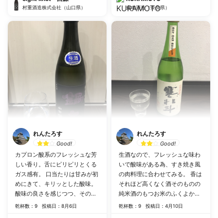
村重酒造株式会社（山口県）
キリとした味わいと酸味でお米
倉本酒造（奈良県）
とは思えない果実の様な感じ
に、杜氏の技術を感じる(純米酒
にしてはお高い値段はその為
か？)。 敢えて濃厚なお好み焼
きに合わせてみる。 純米酒の芳
醇な味わいはお好み焼きに負け
ず、後味スッキリ。 噂に違わな
い味だった😆 買って後悔しな
い一品。オススメ❗️
れんたろす
れんたろす
Good!
Good!
カプロン酸系のフレッシュな芳
生酒なので、フレッシュな味わ
しい香り。舌にピリピリとくる
いで酸味がある為、すき焼き風
ガス感有。 口当たりは甘みが初
の肉料理に合わせてみる。 香は
めにきて、キリッとした酸味。
それほど高くなく酒そのものの
酸味の良さを感じつつ、その後
純米酒のもつお米のふくよかな
はスーッと水の様に引いてい
味わいが、肉料理の邪魔になら
乾杯数：9
投稿日：8月6日
乾杯数：9
投稿日：4月10日
く。美味しいお酒だと思う。
ないから、イイ感じに酒がすす