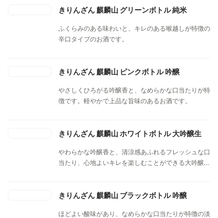
な香りが一層引き立ちます。
きりんざん 麒麟山 グリーンボトル 純米
ふくらみのある味わいと、キレのある喉越しが特徴の
辛口タイプのお酒です。
きりんざん 麒麟山 ピンクボトル 吟醸
やさしくひろがる吟醸香と、なめらかな口当たりが特
徴です。軽やかで上品な旨味のあるお酒です。
きりんざん 麒麟山 ホワイトボトル 大吟醸生
やわらかな吟醸香と、清涼感あふれるフレッシュな口
当たり、心地よいキレを楽しむことができる大吟醸で
す。
きりんざん 麒麟山 ブラックボトル 吟醸
ほどよい酸味があり、なめらかな口当たりが特徴の淡