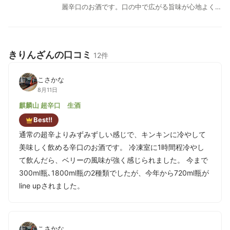
麗辛口のお酒です。口の中で広がる旨味が心地よく、
食事がすすむお酒です。適度な酸味があり、燗してお
飲みいただくと、より酒の豊かな味わいが堪能できま
す。
きりんざんの口コミ
12件
こさかな
8月11日
麒麟山 超辛口 生酒
Best!!
通常の超辛よりみずみずしい感じで、キンキンに冷やして
美味しく飲める辛口のお酒です。 冷凍室に1時間程冷やし
て飲んだら、ベリーの風味が強く感じられました。 今まで
300ml瓶､1800ml瓶の2種類でしたが、今年から720ml瓶が
line upされました。
こさかな