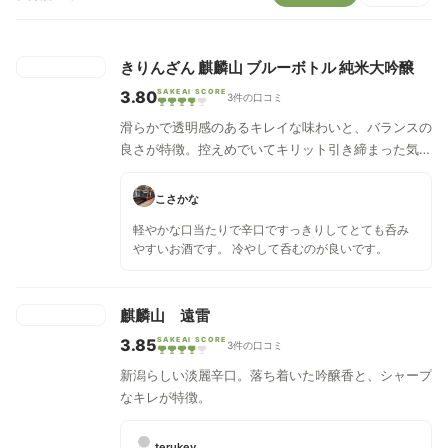
きりんざん 麒麟山 ブルーボトル 純米大吟醸
3.80
SAKEAI SCORE
3件の口コミ
滑らかで透明感のあるキレイな味わいと、バランスの
良さが特徴。控えめでいてキリット引き締まった気品
あるデリシャスな果実香、すべるような柔らかい口当
たり、柔らかな旨味やコクと香味が調和しています。
こさかな
軽妙な余韻を残して、後味として爽快感を感じます。
軽やかな口当たりで辛口ですっきりしてとても呑み
最高のバランスの純米大吟醸酒です。冷やしてお飲み
やすいお酒です。 冷やして呑むのが良いです。
いただくと、さわやかな香りが一層引き立ちます。
麒麟山 遠雷
3.85
SAKEAI SCORE
3件の口コミ
新潟らしい淡麗辛口。落ち着いた吟醸香と、シャープ
なキレが特徴。
terukey