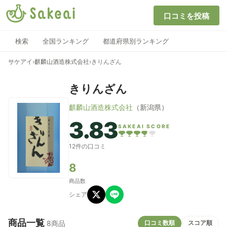
口コミを投稿
検索
全国ランキング
都道府県別ランキング
サケアイ
›
麒麟山酒造株式会社
›
きりんざん
きりんざん
麒麟山酒造株式会社
（新潟県）
3.83
SAKEAI SCORE
12件の口コミ
8
商品数
シェア
商品一覧
口コミ数順
スコア順
8商品