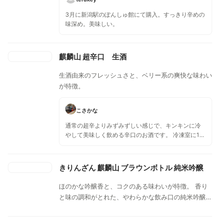
3月に新潟駅のぽんしゅ館にて購入。すっきり辛めの
味深め。美味しい。
麒麟山 超辛口 生酒
生酒由来のフレッシュさと、ベリー系の爽快な味わい
が特徴。
こさかな
通常の超辛よりみずみずしい感じで、キンキンに冷
やして美味しく飲める辛口のお酒です。 冷凍室に1時
間程冷やして飲んだら、ベリーの風味が強く感じら
れました。 今まで300ml瓶､1800ml瓶の2種類でし
たが、今年から720ml瓶がline upされました。
きりんざん 麒麟山 ブラウンボトル 純米吟醸
ほのかな吟醸香と、コクのある味わいが特徴。 香り
と味の調和がとれた、やわらかな飲み口の純米吟醸酒
です。冷やしても、燗にしても美味しく召し上がるこ
とができますが、冷やしてお飲みいただくとさわやか