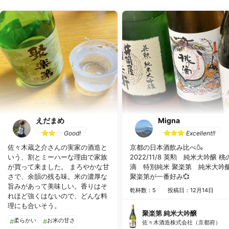
えだまめ
Migna
Good!
Excellent!!
佐々木蔵之介さんの実家の酒造と
京都の日本酒飲み比べ🍶
いう、割とミーハーな理由で家族
2022/11/8 英勲 純米大吟醸 桃
が買って来ました。 まろやかな甘
滴 特別純米 聚楽第 純米大吟
さで、余韻の残る味。米の濃厚な
聚楽第が一番好み💞
旨みがあって美味しい。香りはそ
乾杯数：5
投稿日：12月14日
れほど強くはないので、どんな料
理にも合いそう。
聚楽第 純米大吟醸
柔らかい
お米の甘さ
#
#
佐々木酒造株式会社（京都府）