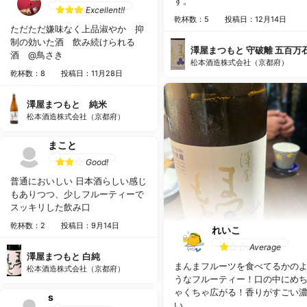
す。
Excellent!!
乾杯数：5
投稿日：12月14日
ただただ嫌味なく上品淑やか 抑
制の効いた酒 飲み続けられる
澤屋まつもと 守破離 五百万
酒 @鳥さき
松本酒造株式会社（京都府）
乾杯数：8
投稿日：11月28日
澤屋まつもと 純米
松本酒造株式会社（京都府）
まこと
Good!
普通においしい 日本酒らしい感じ
もありつつ、少しフルーティーで
スッキリした飲み口
乾杯数：2
投稿日：9月14日
れいこ
Average
澤屋まつもと 白純
まんまフルーツを食べてるかの
松本酒造株式会社（京都府）
うなフルーティー！口の中にめ
ゃくちゃ広がる！香りがすごい
s
い