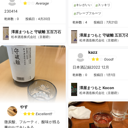
みると、安定した美味しさがあ
Average
キレがいい
スッキリ
#
#
ます。五百万石を使っているだ
230414
ありさっぱり、炭酸と酸味、苦
グレープフルーツ
#
のバランスがとても良いです。
乾杯数：0
投稿日：4月20日
乾杯数：4
投稿日：7月21日
レープフルーツはピッタリくる
現だと思います。 揚げ物なら流し
澤屋まつもと 守破離 五百万石
込む系、刺し身なら白身が合う
澤屋まつもと 守破離 五百万
松本酒造株式会社（京都府）
じゃないかと思います。
松本酒造株式会社（京都府）
kazz
Good!
日本酒記録2022 12月
乾杯数：0
投稿日：1月1日
澤屋まつもと Kocon
松本酒造株式会社（京都府）
やす
Excellent!!
微炭酸、フルーティ、酸味が残る
爽やかでキレある