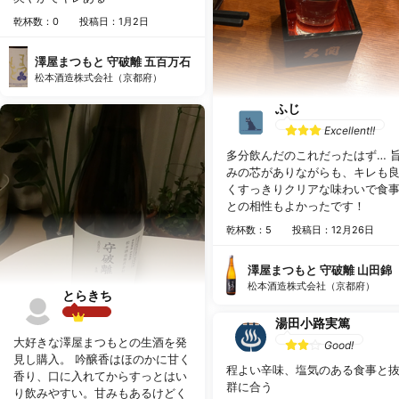
乾杯数：0
投稿日：1月2日
澤屋まつもと 守破離 五百万石
松本酒造株式会社（京都府）
ふじ
Excellent!!
多分飲んだのこれだったはず… 
みの芯がありながらも、キレも
くすっきりクリアな味わいで食
との相性もよかったです！
乾杯数：5
投稿日：12月26日
澤屋まつもと 守破離 山田錦
松本酒造株式会社（京都府）
とらきち
湯田小路実篤
Best!!
大好きな澤屋まつもとの生酒を発
Good!
見し購入。 吟醸香はほのかに甘く
程よい辛味、塩気のある食事と
香り、口に入れてからすっとはい
群に合う
り飲みやすい。甘みもあるけどく