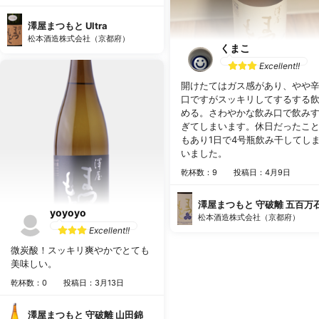
っと苦手なのでgoodにしてま
す〜
澤屋まつもと Ultra
松本酒造株式会社（京都府）
くまこ
Excellent!!
開けたてはガス感があり、やや
口ですがスッキリしてするする
める。さわやかな飲み口で飲み
ぎてしまいます。休日だったこ
もあり1日で4号瓶飲み干してし
いました。
乾杯数：9
投稿日：4月9日
澤屋まつもと 守破離 五百万
yoyoyo
松本酒造株式会社（京都府）
Excellent!!
微炭酸！スッキリ爽やかでとても
美味しい。
乾杯数：0
投稿日：3月13日
澤屋まつもと 守破離 山田錦