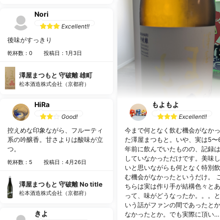
Nori
Excellent!!
後味がすっきり
乾杯数：0
投稿日：1月3日
澤屋まつもと 守破離 雄町
松本酒造株式会社（京都府）
HiRa
もよもよ
Good!
Excellent!!
控えめな印象ながら、フルーティ
今まで何となく飲む機会がなか
系の吟醸香。甘さよりは酸味が立
た澤屋まつもと。いや、実は5〜
つ。
年前に飲んでいたものの、記録
していなかっただけです。美味
乾杯数：5
投稿日：4月26日
いと思いながらも何となく特別
む機会がなかったというだけ。 こ
澤屋まつもと 守破離 No title
ちらは実は作り手が結構色々と
松本酒造株式会社（京都府）
って、味がどうなったか。。。
いう話がファンの間であったと
きよ
なかったとか。でも実際に頂い