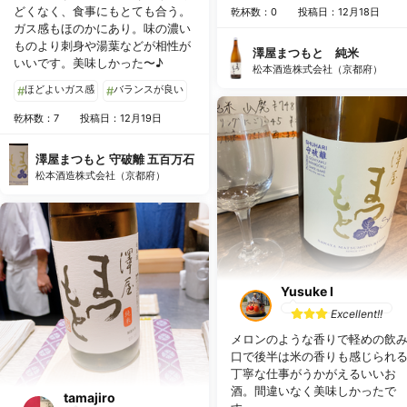
どくなく、食事にもとても合う。
乾杯数：0
投稿日：12月18日
ガス感もほのかにあり。味の濃い
ものより刺身や湯葉などが相性が
澤屋まつもと 純米
いいです。美味しかった〜♪
松本酒造株式会社（京都府）
ほどよいガス感
バランスが良い
#
#
乾杯数：7
投稿日：12月19日
澤屋まつもと 守破離 五百万石
松本酒造株式会社（京都府）
Yusuke I
Excellent!!
メロンのような香りで軽めの飲
口で後半は米の香りも感じられ
丁寧な仕事がうかがえるいいお
酒。間違いなく美味しかったで
tamajiro