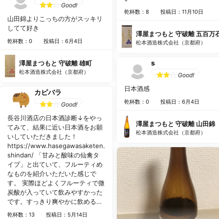
Good!
乾杯数：8
投稿日：11月10日
山田錦よりこっちの方がスッキリ
してて好き
澤屋まつもと 守破離 五百万
乾杯数：0
投稿日：6月4日
松本酒造株式会社（京都府）
s
澤屋まつもと 守破離 雄町
松本酒造株式会社（京都府）
Good!
日本酒感
カピバラ
乾杯数：0
投稿日：6月4日
Good!
長谷川酒店の日本酒診断↓をやっ
澤屋まつもと 守破離 山田錦
てみて、結果に近い日本酒をお願
松本酒造株式会社（京都府）
いしていただきました！
https://www.hasegawasaketen.com/nihonshu-
shindan/ 「甘みと酸味の仙禽タ
イプ」と出ていて、フルーティめ
なものを紹介いただいた感じで
す。 実際ほどよくフルーティで微
炭酸が入っていて飲みやすかった
です。すっきり爽やかに飲める日
本酒でした！ ただ最近炭酸がちょ
乾杯数：13
投稿日：5月14日