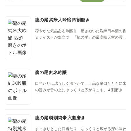
龍の尾 純米大吟醸 四割磨き
穏やかな気品ある吟醸香 磨きぬいた洗練日本酒の香
るテイストが際立つ 「龍の尾」の最高峰天空の雲間
に昇り、消え行く龍のイメージを純米大吟醸の繊細な
余韻に凝縮しました。深い旨みから爽快な酸味が、絶
妙のバランス。
龍の尾 純米吟醸
口当たりは瑞々しく清らかで、上品な辛口とともに米
の旨みが舌の上にゆっくりと広がります。４割磨きと
５割５分磨きの純米酒をほぼ１対1でブレンドし（平
均精米歩合48％）、奥深さを持つ吟醸酒に仕上げて
います。
龍の尾 特別純米 六割磨き
すっきりとした口当たり、ゆっくりと広がる深い味わ