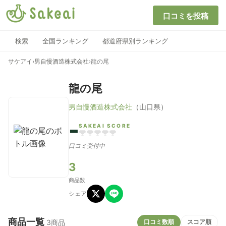
口コミを投稿
検索
全国ランキング
都道府県別ランキング
サケアイ
›
男自慢酒造株式会社
›
龍の尾
龍の尾
男自慢酒造株式会社
（山口県）
-
SAKEAI SCORE
口コミ受付中
3
商品数
シェア
商品一覧
口コミ数順
スコア順
3商品