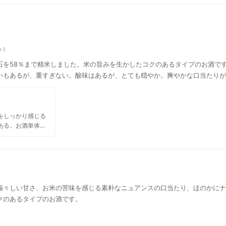
コミ
石を58％まで精米しました。米の旨みを生かしたコクのあるタイプのお酒で
いもあるが、重すぎない。酸味はあるが、とても穏やか。爽やかな口当たりが
をしっかり感じる
ある。お酒単体の
むよりは料理と合
白なものより味が
そう。今回は冷や
もいい味を出しそ
瑞々しい甘さ、お米の苦味を感じる素朴なニュアンスの口当たり、ほのかにナ
クのあるタイプのお酒です。