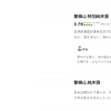
磐梯山 特別純米酒
3.70
SAKEAI SCORE
3件の口
会津産酒造好適米五百万
るが、強すぎない。味わ
やま
華やかな香り。米の旨み
お酒です。かなりコクが
味は濃いめで、単体で飲
わせた方が良さそう。淡
濃いめの料理の方が良さ
して飲みましたが常温で
磐梯山 純米酒
うです。
含みは穏やかで柔らか、
で米の旨みを生かしたコ