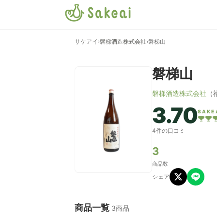
サケアイ
›
磐梯酒造株式会社
›
磐梯山
磐梯山
磐梯酒造株式会社
（
3.70
SAKE
4件の口コミ
3
商品数
シェア
商品一覧
3商品