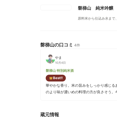
磐梯山 純米吟醸
原料米から仕込み水まで
磐梯山の口コミ
4件
やま
10月4日
磐梯山 特別純米酒
Best!!
華やかな香り。米の旨みをしっかり感じる
のより味が濃いめの料理の方が良さそう。
蔵元情報