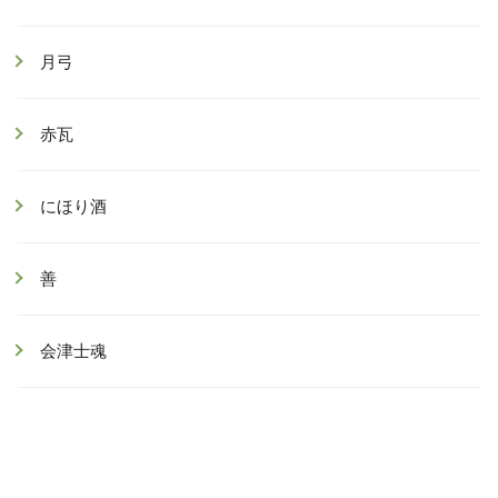
月弓
赤瓦
にほり酒
善
会津士魂