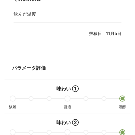
飲んだ温度
投稿日：11月5日
パラメータ評価
味わい ①
淡麗
普通
濃醇
味わい ②