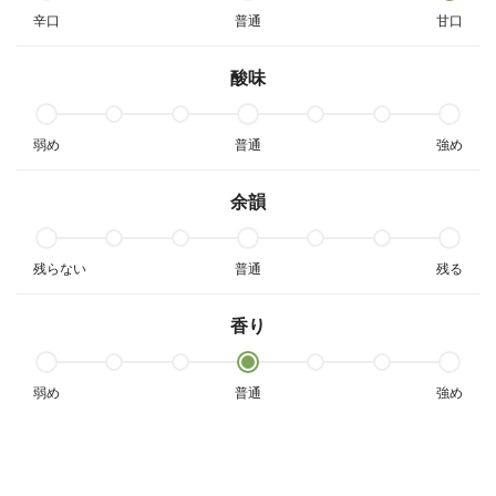
辛口
普通
甘口
酸味
弱め
普通
強め
余韻
残らない
普通
残る
香り
弱め
普通
強め