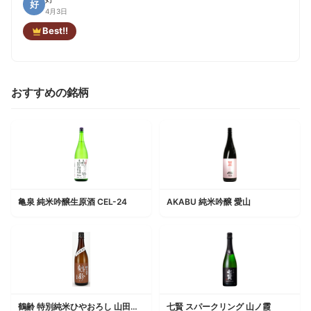
好
4月3日
Best!!
おすすめの銘柄
亀泉 純米吟醸生原酒 CEL-24
AKABU 純米吟醸 愛山
鶴齢 特別純米ひやおろし 山田錦55%
七賢 スパークリング 山ノ霞