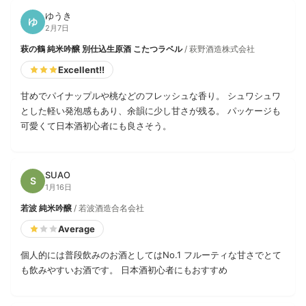
ゆうき
ゆ
2月7日
萩の鶴 純米吟醸 別仕込生原酒 こたつラベル
/ 萩野酒造株式会社
Excellent!!
甘めでパイナップルや桃などのフレッシュな香り。 シュワシュワ
とした軽い発泡感もあり、余韻に少し甘さが残る。 パッケージも
可愛くて日本酒初心者にも良さそう。
SUAO
S
1月16日
若波 純米吟醸
/ 若波酒造合名会社
Average
個人的には普段飲みのお酒としてはNo.1 フルーティな甘さでとて
も飲みやすいお酒です。 日本酒初心者にもおすすめ