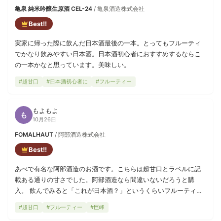
亀泉 純米吟醸生原酒 CEL-24
/ 亀泉酒造株式会社
Best!!
実家に帰った際に飲んだ日本酒最後の一本。とってもフルーティ
でかなり飲みやすい日本酒。日本酒初心者におすすめするならこ
の一本かなと思っています。美味しい。
#超甘口
#日本酒初心者に
#フルーティー
もよもよ
も
10月26日
FOMALHAUT
/ 阿部酒造株式会社
Best!!
あべで有名な阿部酒造のお酒です。こちらは超甘口とラベルに記
載ある通りの甘さでした。阿部酒造なら間違いないだろうと購
入。 飲んでみると「これが日本酒？」というくらいフルーティー
で甘い味わいです。ただ後味は比較的さっぱりしており、何とな
#超甘口
#フルーティー
#巨峰
く巨峰とか柿の甘さに近い気がします。酸味はそんなに強くない