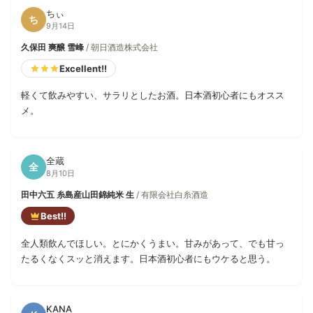
ちぃ
ち
9月14日
久保田 爽醸 雪峰
/ 朝日酒造株式会社
Excellent!!
軽くて飲みやすい、サラリとしたお酒。日本酒初心者にもオスス
メ。
全蔵
全
8月10日
田中六五 糸島産山田錦純米 生
/ 有限会社白糸酒造
Best!!
全人類飲んでほしい。とにかくうまい。甘みがあって、でも甘っ
たるくなくスッと消えます。日本酒初心者にもウケると思う。
KANA