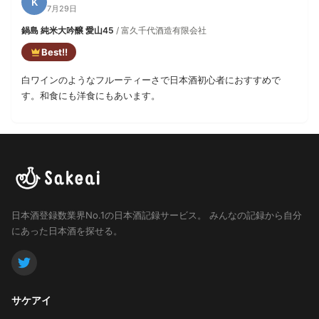
K
7月29日
鍋島 純米大吟醸 愛山45
/ 富久千代酒造有限会社
Best!!
白ワインのようなフルーティーさで日本酒初心者におすすめで
す。和食にも洋食にもあいます。
日本酒登録数業界No.1の日本酒記録サービス。
みんなの記録から自分
にあった日本酒を探せる。
サケアイ