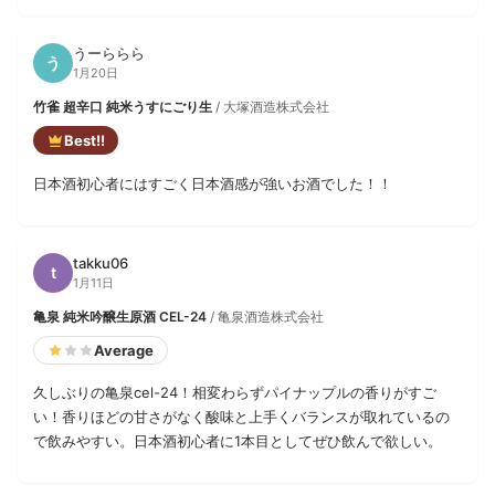
うーららら
う
1月20日
竹雀 超辛口 純米うすにごり生
/ 大塚酒造株式会社
Best!!
日本酒初心者にはすごく日本酒感が強いお酒でした！！
takku06
t
1月11日
亀泉 純米吟醸生原酒 CEL-24
/ 亀泉酒造株式会社
Average
久しぶりの亀泉cel-24！相変わらずパイナップルの香りがすご
い！香りほどの甘さがなく酸味と上手くバランスが取れているの
で飲みやすい。日本酒初心者に1本目としてぜひ飲んで欲しい。