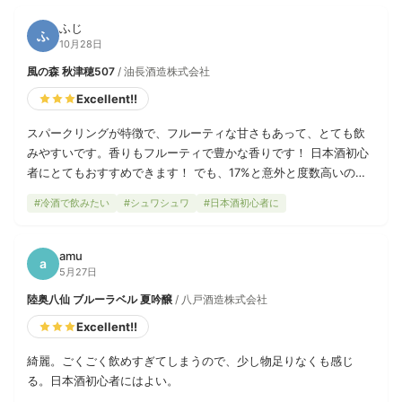
です。 日本酒初心者にとくにおすすめです。同系統で合わせるな
ら、酸味のない桃や柿といったフルーツがいいかも。しょっぱさ
ふじ
ふ
を求めるならチーズとクラッカーとか合いそう。
10月28日
風の森 秋津穂507
/ 油長酒造株式会社
Excellent!!
スパークリングが特徴で、フルーティな甘さもあって、とても飲
みやすいです。香りもフルーティで豊かな香りです！ 日本酒初心
者にとてもおすすめできます！ でも、17%と意外と度数高いので
注意！
#冷酒で飲みたい
#シュワシュワ
#日本酒初心者に
amu
a
5月27日
陸奥八仙 ブルーラベル 夏吟醸
/ 八戸酒造株式会社
Excellent!!
綺麗。ごくごく飲めすぎてしまうので、少し物足りなくも感じ
る。日本酒初心者にはよい。