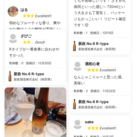
くちゃ美味しいです！ さすが久
保田といった感じ✨ 720mlとい
はる
う大きさも丁度良く、パッケー
Excellent!!
ジもかっこいい！ リピート確定
弱めなフルーティな香り、爽や
です！😊
かな梅のような酸味が美味しい
乾杯数：1
投稿日：1月10日
です。 弱めな甘みと苦味があ
ざびご
り、スッときれていきます。 ま
Good!
新政 No.6 R-type
た、買えたら飲みたい美味しさ
Rタイプが一番食事に合わせや
新政酒造株式会社（秋田県）
です。
すかった
乾杯数：9
投稿日：4月13日
乾杯数：0
投稿日：12月20日
酒初心者
Excellent!!
新政 No.6 R-type
新政 No.6 R-type
なんじゃこりゃーと思った酒。
新政酒造株式会社（秋田県）
新政酒造株式会社（秋田県）
美味い
乾杯数：2
投稿日：11月22日
新政 No.6 R-type
新政酒造株式会社（秋田県）
sake
Excellent!!
乾杯数：1
投稿日：10月2日