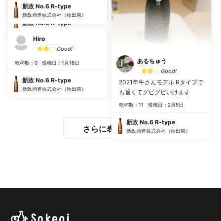
乾杯数：5
投稿日：2月17日
新政 No.6 R-type
新政酒造株式会社（秋田県）
新政 No.6 R-type
新政酒造株式会社（秋田県）
Hiro
Good!
あるちゅう
乾杯数：0
投稿日：1月16日
Good!
新政 No.6 R-type
2021年牛さんモデル Rタイプで
新政酒造株式会社（秋田県）
も旨くてグビグビいけます
乾杯数：11
投稿日：2月5日
新政 No.6 R-type
さらに表示する
新政酒造株式会社（秋田県）