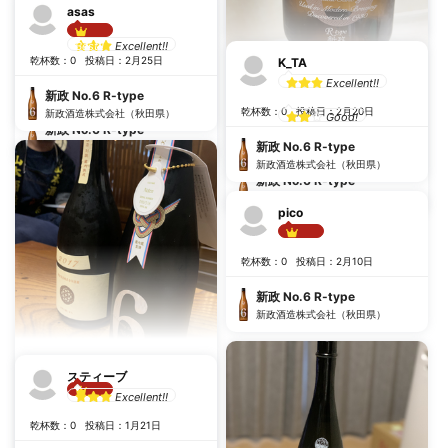
新政 No.6 R-type
asas
新政酒造株式会社（秋田県）
ぽち
Excellent!!
Best!!
乾杯数：0
投稿日：2月25日
K_TA
安定した美味しさ！
Excellent!!
乾杯数：0
投稿日：5月29日
新政 No.6 R-type
酒2日
乾杯数：0
投稿日：2月20日
新政酒造株式会社（秋田県）
Good!
新政 No.6 R-type
乾杯数：1
投稿日：2月28日
新政 No.6 R-type
新政酒造株式会社（秋田県）
新政酒造株式会社（秋田県）
新政 No.6 R-type
新政酒造株式会社（秋田県）
pico
Best!!
乾杯数：0
投稿日：2月10日
新政 No.6 R-type
新政酒造株式会社（秋田県）
Jolla
スティーブ
Excellent!!
Best!!
さすが新政。No.6を呑めたのは
乾杯数：0
投稿日：1月21日
ラッキー。