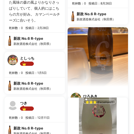
た風味の森の風よりかなりさっ
乾杯数：0
投稿日：8月26日
ぱりしていて、個人的にはこち
新政 No.6 R-type
らの方が好み。 カマンベールチ
新政酒造株式会社（秋田県）
ーズに合いそう。
乾杯数：0
投稿日：2月28日
新政 No.6 R-type
新政酒造株式会社（秋田県）
としっち
Best!!
乾杯数：0
投稿日：1月5日
新政 No.6 R-type
新政酒造株式会社（秋田県）
ひろあき
Excellent!!
つき
フルーティーなのにちゃんと日
Best!!
本酒の深みもある素晴らしいお
乾杯数：0
投稿日：12月11日
酒です
新政 No.6 R-type
乾杯数：0
投稿日：11月27日
新政酒造株式会社（秋田県）