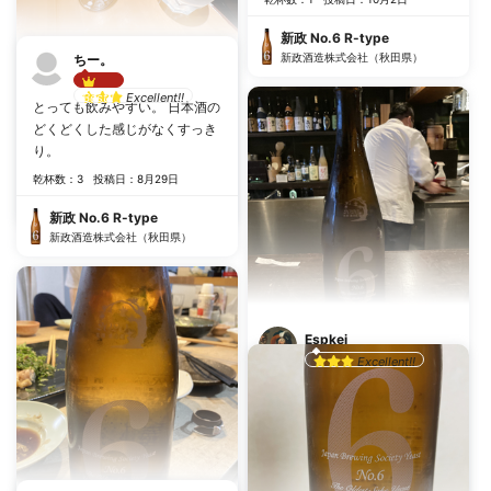
新政 No.6 R-type
新政酒造株式会社（秋田県）
ちー。
shinya
Excellent!!
Best!!
とっても飲みやすい。 日本酒の
酸味が効いて爽やかだった
どくどくした感じがなくすっき
り。
乾杯数：4
投稿日：10月8日
乾杯数：3
投稿日：8月29日
新政 No.6 R-type
新政酒造株式会社（秋田県）
新政 No.6 R-type
新政酒造株式会社（秋田県）
Espkei
Excellent!!
4軒くらい回ってやっと発見！
すっきりとした酸味、若干の炭
酸感もあって美味しい。
乾杯数：4
投稿日：6月25日