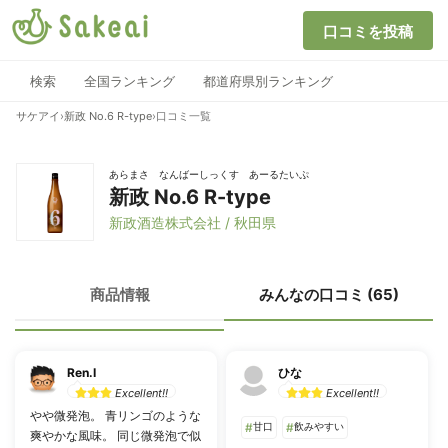
口コミを投稿
検索
全国ランキング
都道府県別ランキング
サケアイ
›
新政 No.6 R-type
›
口コミ一覧
あらまさ なんばーしっくす あーるたいぷ
新政 No.6 R-type
新政酒造株式会社 / 秋田県
商品情報
みんなの口コミ (65)
Ren.I
ひな
Excellent!!
Excellent!!
やや微発泡。 青リンゴのような
#
甘口
#
飲みやすい
爽やかな風味。 同じ微発泡で似