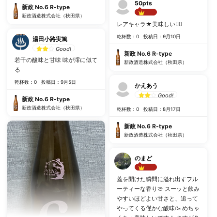
50pts
新政 No.6 R-type
新政酒造株式会社（秋田県）
Best!!
レアキャラ★美味しい🙆‍♀️
乾杯数：0
投稿日：9月10日
湯田小路実篤
Good!
新政 No.6 R-type
若干の酸味と甘味 味が澪に似て
新政酒造株式会社（秋田県）
る
乾杯数：0
投稿日：9月5日
かえあう
Good!
新政 No.6 R-type
新政酒造株式会社（秋田県）
乾杯数：0
投稿日：8月17日
新政 No.6 R-type
新政酒造株式会社（秋田県）
のまど
Best!!
蓋を開けた瞬間に溢れ出すフル
ーティーな香り🍈 スーッと飲み
やすいほどよい甘さと、追って
やってくる僅かな酸味🍶 めちゃ