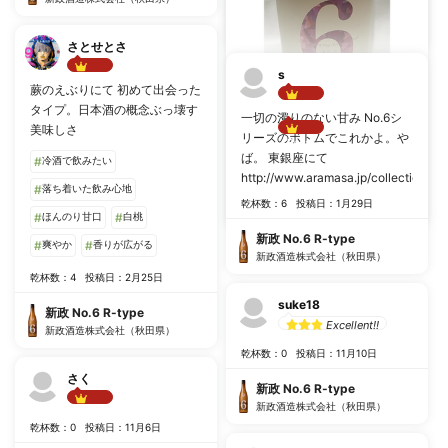
新政 No.6 R-type
新政酒造株式会社（秋田県）
さとせとさ
s
Best!!
蕨のえぶりにて 初めて出会った
晋平
タイプ。日本酒の概念ぶっ壊す
Best!!
一切の濁りのない甘み No.6シ
美味しさ
リーズのボトムでこれかよ。や
Best!!
ば。 東銀座にて
乾杯数：0
投稿日：6月12日
#
冷酒で飲みたい
http://www.aramasa.jp/collection/no.
#
落ち着いた飲み心地
新政 No.6 R-type
乾杯数：6
投稿日：1月29日
新政酒造株式会社（秋田県）
#
ほんのり甘口
#
白桃
新政 No.6 R-type
#
爽やか
#
香りが広がる
新政酒造株式会社（秋田県）
乾杯数：4
投稿日：2月25日
suke18
新政 No.6 R-type
Excellent!!
新政酒造株式会社（秋田県）
乾杯数：0
投稿日：11月10日
さく
新政 No.6 R-type
新政酒造株式会社（秋田県）
Best!!
乾杯数：0
投稿日：11月6日