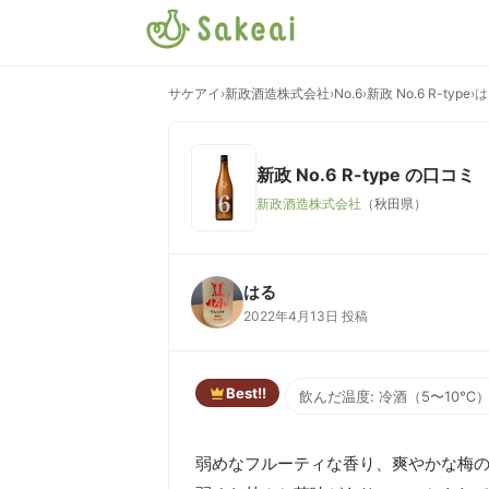
サケアイ
›
新政酒造株式会社
›
No.6
›
新政 No.6 R-type
›
は
新政 No.6 R-type
の口コミ
新政酒造株式会社
（秋田県）
はる
2022年4月13日 投稿
Best!!
飲んだ温度: 冷酒（5〜10℃
弱めなフルーティな香り、爽やかな梅の