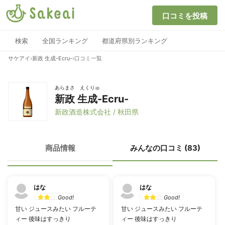
口コミを投稿
検索
全国ランキング
都道府県別ランキング
サケアイ
›
新政 生成-Ecru-
›
口コミ一覧
あらまさ えくりゅ
新政 生成-Ecru-
新政酒造株式会社 / 秋田県
商品情報
みんなの口コミ (83)
はな
はな
Good!
Good!
甘い ジュースみたい フルーテ
甘い ジュースみたい フルーテ
ィー 後味はすっきり
ィー 後味はすっきり