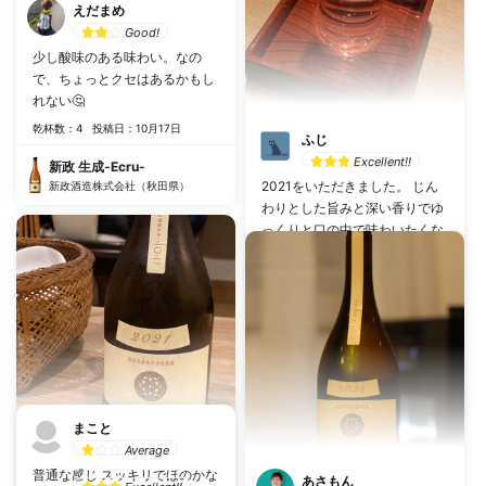
えだまめ
Good!
少し酸味のある味わい。なの
で、ちょっとクセはあるかもし
れない🤔
乾杯数：4
投稿日：10月17日
ふじ
Excellent!!
新政 生成-Ecru-
2021をいただきました。 じん
新政酒造株式会社（秋田県）
わりとした旨みと深い香りでゆ
っくりと口の中で味わいたくな
ります。控えめな甘さとのバラ
ンスよく、引き締まった酸味が
あり、少し古さを感じる部分も
ありました。
乾杯数：5
投稿日：12月21日
新政 生成-Ecru-
新政酒造株式会社（秋田県）
まこと
Average
2525○
普通な感じ スッキリでほのかな
あさもん