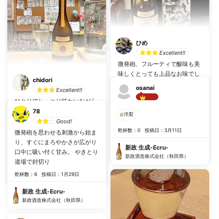
スパークリングで味が細い
新政酒造株式会社（秋田県）
乾杯数：0
投稿日：7月17日
新政 生成-Ecru-
ひめ
新政酒造株式会社（秋田県）
Excellent!!
微発砲、フルーティで酸味も美
味しくとっても上品なお味でし
chidori
た
osanai
Excellent!!
#
透明感
#
するする飲める
ひとりでしっとり味わいながら
Best!!
飲んだお酒。2021をいただき
78
#
上品
#
洋梨
ました。
Good!
乾杯数：8
投稿日：6月14日
乾杯数：0
投稿日：3月11日
微発砲を思わせる刺激から始ま
#
柔らかい
#
まろやか
り、すぐにまろやかさが広がり
新政 生成-Ecru-
新政 生成-Ecru-
口中に吸い付く甘み。 やきとり
乾杯数：6
投稿日：4月16日
新政酒造株式会社（秋田県）
新政酒造株式会社（秋田県）
道場で封切り
新政 生成-Ecru-
乾杯数：6
投稿日：1月29日
新政酒造株式会社（秋田県）
新政 生成-Ecru-
新政酒造株式会社（秋田県）