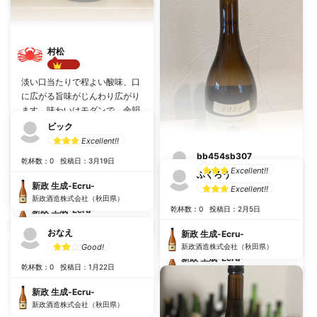
村松
Best!!
淡い口当たりで程よい酸味、口
に広がる旨味がじんわり広がり
ます。味わいはモダンで、余韻
は長めですがスパッと切れま
ビック
す。 タイミングが合わないと購
Excellent!!
入できないので、次の出会いに
bb454sb307
乾杯数：0
投稿日：3月19日
期待!
Excellent!!
ふくろう
乾杯数：9
投稿日：5月5日
新政 生成-Ecru-
たまにしか飲めない新政，美味
Excellent!!
新政酒造株式会社（秋田県）
い美味い。ややトロシュワで果
新政 生成-Ecru-
乾杯数：0
投稿日：2月5日
物っぽい味わいといい香り。
新政酒造株式会社（秋田県）
おなえ
乾杯数：8
投稿日：4月30日
新政 生成-Ecru-
Good!
新政酒造株式会社（秋田県）
新政 生成-Ecru-
乾杯数：0
投稿日：1月22日
新政酒造株式会社（秋田県）
新政 生成-Ecru-
新政酒造株式会社（秋田県）