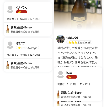
ないでん
Best!!
乾杯数：1
投稿日：12月31日
新政 生成-Ecru-
新政酒造株式会社（秋田県）
takku06
Excellent!!
ざびご
独特の香りで酸味が強めだが甘
Average
さとバランスをとっていてそこ
乾杯数：0
投稿日：12月20日
まで酸味が嫌にはならない。酸
味からモダン仙禽を初めて飲ん
新政 生成-Ecru-
だ時と同じような感覚にもなり
新政酒造株式会社（秋田県）
つつ、今まで飲んだことの無い
kzw
ような少し独特な味がしてエク
Best!!
リュでしか味わえない味を嗜ん
乾杯数：1
投稿日：11月22日
でるように感じる。
乾杯数：6
投稿日：1月3日
新政 生成-Ecru-
新政酒造株式会社（秋田県）
新政 生成-Ecru-
新政酒造株式会社（秋田県）