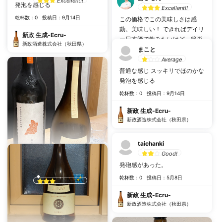
Excellent!!
発泡を感じる
Excellent!!
乾杯数：0
投稿日：10月5日
乾杯数：0
投稿日：9月14日
この価格でこの美味しさは感
動。美味しい！ できればデイリ
新政 生成-Ecru-
新政 生成-Ecru-
ー日本酒で飲みたいけど、簡単
新政酒造株式会社（秋田県）
新政酒造株式会社（秋田県）
には手に入らないのが悲し
まこと
い…！
Average
普通な感じ スッキリでほのかな
#
優しい酸味
#
するする飲める
発泡を感じる
乾杯数：5
投稿日：10月3日
乾杯数：0
投稿日：9月14日
新政 生成-Ecru-
新政 生成-Ecru-
新政酒造株式会社（秋田県）
新政酒造株式会社（秋田県）
taichanki
Good!
発砲感があった。
T
乾杯数：0
投稿日：5月8日
Excellent!!
新政 生成-Ecru-
乾杯数：0
投稿日：7月10日
新政酒造株式会社（秋田県）
新政 生成-Ecru-
新政酒造株式会社（秋田県）