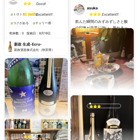
Good!
みゃー
asuka
Excellent!!
Excellent!!
#
トロトロ
#
甘口
飲んだ瞬間のみずみずしさと酸
#
コクがある
#
チェリー感
乾杯数：0
投稿日：12月27日
の印象が非常に強い。熟れきっ
乾杯数：0
投稿日：8月19日
ていないバナナのような甘酸っ
新政 生成-Ecru-
新政酒造株式会社（秋田県）
ぱい香り。柔らかなガス感と酸
新政 生成-Ecru-
味がありフレッシュな印象。後
新政酒造株式会社（秋田県）
味は旨味と酸の余韻が残る。
乾杯数：3
投稿日：9月22日
新政 生成-Ecru-
新政酒造株式会社（秋田県）
おこめん
Excellent!!
かなり柔らかくて美味しいお酒
2023.08.11_ゴチヤ
乾杯数：0
投稿日：8月11日
おこめん
Good!
新政 生成-Ecru-