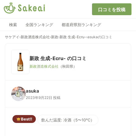
口コミを投稿
検索
全国ランキング
都道府県別ランキング
サケアイ
›
新政酒造株式会社
›
新政
›
新政 生成-Ecru-
›
asukaの口コミ
新政 生成-Ecru-
の口コミ
新政酒造株式会社
（秋田県）
asuka
2023年9月22日 投稿
Best!!
飲んだ温度: 冷酒（5〜10℃）