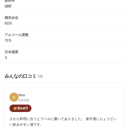
原料米
雄町
精米歩合
60%
アルコール度数
15%
日本酒度
3
みんなの口コミ
1件
hiro
h
3月23日
Best!!
さわら料理に合うとラベルに書いてありました。 食中酒にちょうどい
い飲みやすい酒です。