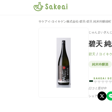
サケアイ
›
ヨイキゲン株式会社
›
碧天
›
碧天 純米吟醸雄町
じゅんまいぎん
碧天 
碧天
/
ヨイキ
純米吟醸酒
-
SAKEAI S
口コミ受付中
シェア