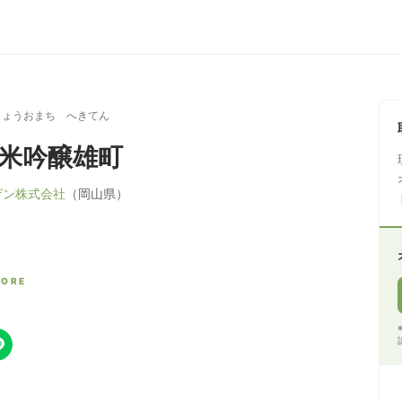
じょうおまち へきてん
純米吟醸雄町
ゲン株式会社
（岡山県）
CORE