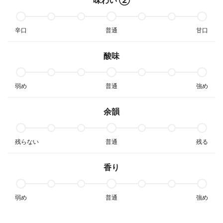
味わい ②
辛口
普通
甘口
酸味
弱め
普通
強め
余韻
残らない
普通
残る
香り
弱め
普通
強め