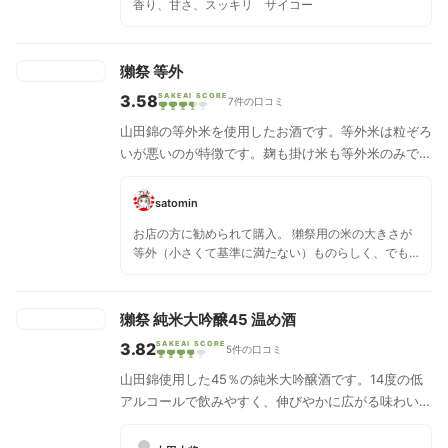
香り、甘さ、スッキリ サイコー
獺祭 等外
3.58
SAKEAI SCORE
7件の口コミ
山田錦の等外米を使用したお酒です。等外米は粒ぞろ
いが悪いのが特徴です。麹も掛け米も等外米のみで
す。精米歩合30%まで磨きました。
satomin
お店の方に勧められて購入。 獺祭用の米の大きさが
等外（小さくて基準に満たない）ものらしく、でも
その分米をたくさん使っているので味的には劣らな
いと。 『なるほど、面白い』と思うかも‥と。 その
通りでした。ランク上の獺祭は飲んだことないけれ
獺祭 純米大吟醸45 温め酒
ど、十分十分美味しかった！ 香り高いです、華やか
3.82
SAKEAI SCORE
で、嫌味のないちょうど良い甘さと旨味！選んで良
5件の口コミ
かったなぁ。
山田錦使用した45％の純米大吟醸酒です。14度の低
アルコールで飲みやすく、伸びやかに広がる味わいは
多くの人を惹きつけます。