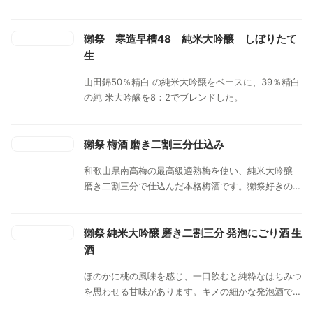
獺祭 寒造早槽48 純米大吟醸 しぼりたて
生
山田錦50％精白 の純米大吟醸をベースに、39％精白
の純 米大吟醸を8：2でブレンドした。
獺祭 梅酒 磨き二割三分仕込み
和歌山県南高梅の最高級適熟梅を使い、純米大吟醸
磨き二割三分で仕込んだ本格梅酒です。獺祭好きのみ
ならず、梅酒好きも見逃せない逸品です。
獺祭 純米大吟醸 磨き二割三分 発泡にごり酒 生
酒
ほのかに桃の風味を感じ、一口飲むと純粋なはちみつ
を思わせる甘味があります。キメの細かな発泡酒で口
当たりの良さを味わえます。