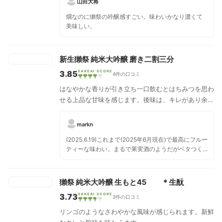
山田大将
燗なのに獺祭の吟醸感すごい。味わいかなり濃くて
美味しい。
新生獺祭 純米大吟醸 磨き二割三分
3.85
SAKEAI SCORE
4件の口コミ
はなやかな香りが引き立ち一口飲むとはちみつを思わ
せる上品な甘味を感じます。後味は、キレがあり余韻
を味わえます。
markn
(2025.6.19)これまで(2025年6月現在)で最高にフルー
ティーな味わい。まるで果実酒のようだがベタつく
甘ったるさは全くなく、スッキリした後味。 何かと
合わせるより食前酒として純然と酒だけで味わいた
い。 (2025.11.8)「新生」のつかない獺祭磨き二割三
獺祭 純米大吟醸 生もと45 ＊生酛
分と飲み比べ。どちらも極上の味だが、比べると、
3.73
SAKEAI SCORE
こちらの方が口の中全体に広がるまろやかさがあり
3件の口コミ
微かに酸味が強い感じもして美味しい。
リンゴのようなさわやかな風味が感じられます。新鮮