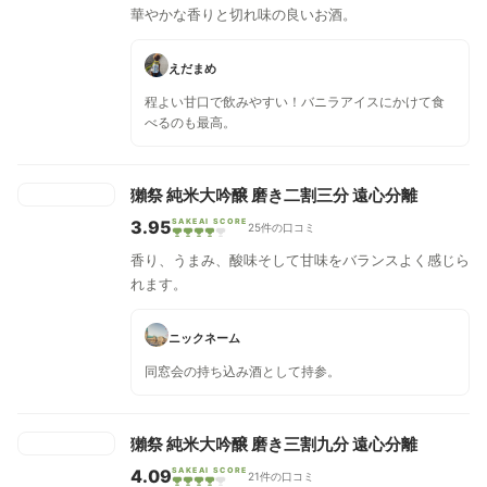
華やかな香りと切れ味の良いお酒。
えだまめ
程よい甘口で飲みやすい！バニラアイスにかけて食
べるのも最高。
獺祭 純米大吟醸 磨き二割三分 遠心分離
3.95
SAKEAI SCORE
25件の口コミ
香り、うまみ、酸味そして甘味をバランスよく感じら
れます。
ニックネーム
同窓会の持ち込み酒として持参。
獺祭 純米大吟醸 磨き三割九分 遠心分離
4.09
SAKEAI SCORE
21件の口コミ