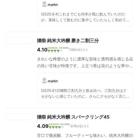
が心地よい淡麗辛口な味わいです。口当たりはさらり
markn
と飲みやすく、喉ごしも極めてなめらかで繊細さを感
(2025.9.4)これまでにも何本か既に飲んでいたのだ
じます。甘み・香り・酸味がバランスよく調和し、ほ
が、美味しくて飲むのに集中していたらしく初めて
のかな甘みが長い余韻となって広がり続けます。
記録。 売り文句通りフルーティで飲みやすく、クセ
がなくつい盃を重ねてしまう。これが辛口かと思う
甘さがあるのに口に残らない絶妙なバランスは見
獺祭 純米大吟醸 磨き二割三分
事。
4.10
SAKEAI SCORE
73件の口コミ
きれいな蜂蜜のように濃厚な旨味と透明感を感じる品
の良い甘味が特徴です。上立つ香は花のような華やか
で甘い香りをはなち、程よい酸味がほのかに広がりま
す。口当たりは柔らかで繊細さを感じ、すっきりとし
markn
たキレのある心地よい喉越しです。後口はきれいに切
(2025.9.12)獺祭三割九分と飲み比べ。三割九分はク
れていきながらも余韻はふんわりと長く続き、料理の
セがないと感じていたのに、さらにクセがなく舌に
旨味を引き立てます。
フルーティーな甘さがサッと広がる。こちらの方が
ストレートに甘さがやって来てすぐ消えるので、い
くらでも飲んでしまいそう。これの後に三割九分を
獺祭 純米大吟醸 スパークリング45
飲むと三割九分には舌の両側に独特の香りを感じ
4.09
SAKEAI SCORE
る。 (2025.11.8)「新生」のつく獺祭磨き二割三分と
37件の口コミ
飲み比べ。どちらも極上の味だが、比べるとこちら
甘口で微炭酸、フルーティーな味わい。純米大吟醸の
の方がストレートでスッキリした感じ。