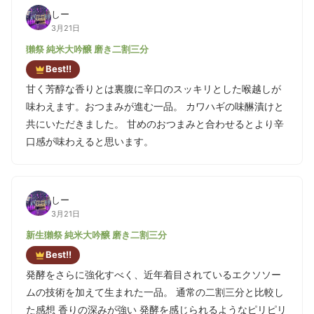
しー
3月21日
獺祭 純米大吟醸 磨き二割三分
Best!!
甘く芳醇な香りとは裏腹に辛口のスッキリとした喉越しが
味わえます。おつまみが進む一品。 カワハギの味醂漬けと
共にいただきました。 甘めのおつまみと合わせるとより辛
口感が味わえると思います。
しー
3月21日
新生獺祭 純米大吟醸 磨き二割三分
Best!!
発酵をさらに強化すべく、近年着目されているエクソソー
ムの技術を加えて生まれた一品。 通常の二割三分と比較し
た感想 香りの深みが強い 発酵を感じられるようなピリピリ