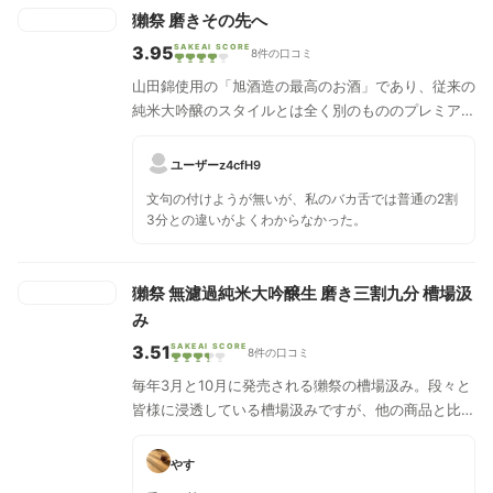
獺祭 磨きその先へ
3.95
SAKEAI SCORE
8件の口コミ
山田錦使用の「旭酒造の最高のお酒」であり、従来の
純米大吟醸のスタイルとは全く別のもののプレミアム
な味わいです。
ユーザーz4cfH9
文句の付けようが無いが、私のバカ舌では普通の2割
3分との違いがよくわからなかった。
獺祭 無濾過純米大吟醸生 磨き三割九分 槽場汲
み
3.51
SAKEAI SCORE
8件の口コミ
毎年3月と10月に発売される獺祭の槽場汲み。段々と
皆様に浸透している槽場汲みですが、他の商品と比べ
ると見た目も性質も少し特徴的です。フレッシュな搾
りたてを楽しんでいただける無濾過生のお酒です。
やす