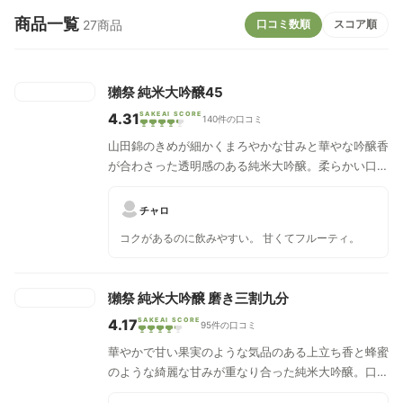
商品一覧
口コミ数順
スコア順
27商品
獺祭 純米大吟醸45
4.31
SAKEAI SCORE
140件の口コミ
山田錦のきめが細かくまろやかな甘みと華やな吟醸香
が合わさった透明感のある純米大吟醸。柔らかい口当
たりで飲みやすく、透き通るようなフルーティーな味
わいです。獺祭らしいリンゴの様な甘みのある立ち香
チャロ
が控えめに広がり、柔らかで繊細な香りと、お米のコ
コクがあるのに飲みやすい。 甘くてフルーティ。
クのある旨味、ふくらみのある甘みが丁度良く合わさ
り心地よい余韻に包まれます。精米歩合を上げた雑味
の感じられない透明感のあるキレの良い喉越しです。
獺祭 純米大吟醸 磨き三割九分
4.17
SAKEAI SCORE
95件の口コミ
華やかで甘い果実のような気品のある上立ち香と蜂蜜
のような綺麗な甘みが重なり合った純米大吟醸。口に
含むと広がるフルーティな甘い含み香と、爽快なキレ