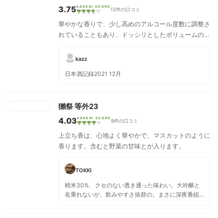
3.75
SAKEAI SCORE
12件の口コミ
華やかな香りで、少し高めのアルコール度数に調整さ
れていることもあり、ドッシリとしたボリュームのあ
る味わいが楽しめます。山田錦を45%まで磨いた。
米由来の繊細な甘みと華やかな香り。
kazz
日本酒記録2021 12月
獺祭 等外23
4.03
SAKEAI SCORE
9件の口コミ
上立ち香は、心地よく華やかで、マスカットのように
香ります。含むと野菜の甘味とが入ります。
TOKKI
精米30%、クセのない透き通った味わい。大吟醸と
名乗れないが、飲みやすさ抜群の。まさに深夜番組
の名MCのよう。