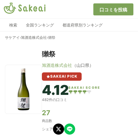
口コミを投稿
検索
全国ランキング
都道府県別ランキング
サケアイ
›
旭酒造株式会社
›
獺祭
獺祭
旭酒造株式会社
（山口県）
SAKEAI PICK
4.12
SAKEAI SCORE
482件の口コミ
27
商品数
シェア