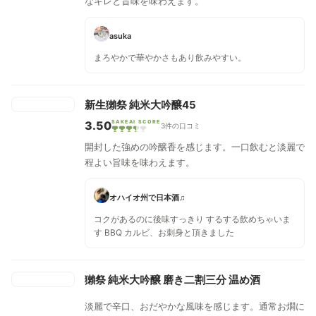
なキレと旨味を味わえます。
asuka
まろやかで華やかさもあり飲みやすい。
新生獺祭 純米大吟醸45
3.50
SAKEAI SCORE
3件の口コミ
開封した強めの吟醸香を感じます。一口飲むと淡麗で
程よい旨味を味わえます。
オハイオ州で日本酒♫
コクがあるのに後味すっきり するする飲めちゃいま
す BBQ カルビ、お刺身と頂きました
獺祭 純米大吟醸 磨き二割三分 温め酒
淡麗で辛口、おだやかな風味を感じます。通常お燗に