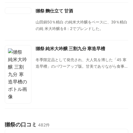
獺祭 麴仕立て 甘酒
山田錦50％精白 の純米大吟醸をベースに、39％精白
の純 米大吟醸を8：2でブレンドした。
獺祭 純米大吟醸 三割九分 寒造早槽
冬季限定品として発売され、大人気を博した「45 寒
造早槽」のパワーアップ版。甘美でありながら食事の
邪魔をしない穏やかな香り、丁寧に濾過をした生酒な
らではの、風味の豊かさや滑らかな甘味、心地よく消
えていく美しい余韻が魅力のしぼりたて生酒。
獺祭の口コミ
482件