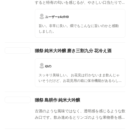
すると特有の匂いを感じるが、やさしい口当たりで
す。
ユーザーz4cfH9
旨い。非常に良い。燗でもこんなに旨いのかと感動
しました。
獺祭 純米大吟醸 磨き三割九分 花冷え酒
ゆの
スッキリ美味しい。 お花見は行かないまま飲んじゃ
いそうだけど、お花見用の箱に保冷機能があるらし
い🥰 蟹味噌ととても合う。
獺祭 島耕作 純米大吟醸
古酒のような風味ではなく、透明感を感じるような飲
み口です。飲み進めるとリンゴのような果物香を感じ
ます。