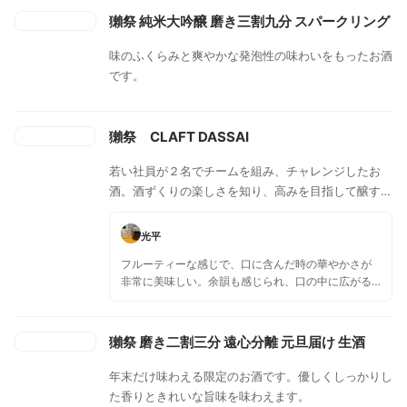
獺祭 純米大吟醸 磨き三割九分 スパークリング
味のふくらみと爽やかな発泡性の味わいをもったお酒
です。
獺祭 CLAFT DASSAI
若い社員が２名でチームを組み、チャレンジしたお
酒。酒ずくりの楽しさを知り、高みを目指して醸す一
本。
光平
フルーティーな感じで、口に含んだ時の華やかさが
非常に美味しい。余韻も感じられ、口の中に広がる
華やかさがある一品です。
獺祭 磨き二割三分 遠心分離 元旦届け 生酒
年末だけ味わえる限定のお酒です。優しくしっかりし
た香りときれいな旨味を味わえます。