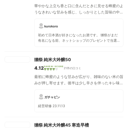
華やかな上立ち香と口に含んだときに見せる蜂蜜のよ
うなきれいな甘みを感じ、しっかりとした旨味の中に
華やかさとキレのある味わいです。
kurokoro
初めて日本酒が好きになったお酒です。 獺祭がまだ
有名になる前、ネットショップのプレゼントで当選
し頂き日本酒の苦い、臭いと個人的に抱いていたイ
メージがガラリと変わったお酒です。フルーティー
で香りも良く、飲みやすい。このお酒で日本酒が好
獺祭 純米大吟醸50
きになりました。
4.12
SAKEAI SCORE
21件の口コミ
最初に蜂蜜のような甘みが広がり、雑味のない米の旨
みが押し寄せます。後半は少し辛さを伴ったキレ味が
増し、すっきりとした爽やかさを感じることができま
す。
ガチャピン
経営研修 23.11.13
獺祭 純米大吟醸45 寒造早槽