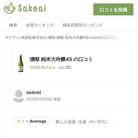
口コミを投稿
検索
全国ランキング
都道府県別ランキング
サケアイ
›
旭酒造株式会社
›
獺祭
›
獺祭 純米大吟醸45
›
osanaiの口コミ
獺祭 純米大吟醸45
の口コミ
旭酒造株式会社
（山口県）
osanai
2022年12月5日 投稿
Average
飲んだ温度: 冷酒（5〜10℃）