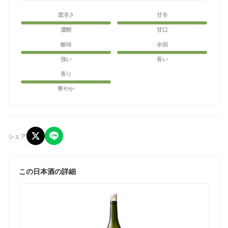
濃淳さ
甘辛
濃醇
甘口
酸味
余韻
強い
長い
香り
華やか
シェア
この日本酒の詳細