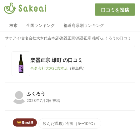
口コミを投稿
検索
全国ランキング
都道府県別ランキング
サケアイ
›
合名会社大木代吉本店
›
楽器正宗
›
楽器正宗 雄町
›
ふくろうの口コミ
楽器正宗 雄町
の口コミ
合名会社大木代吉本店
（福島県）
ふくろう
2023年7月2日 投稿
Best!!
飲んだ温度: 冷酒（5〜10℃）