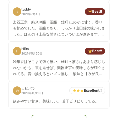
tuddy
Best!!
t
2021年7月4日
楽器正宗 純米吟醸 混醸 雄町 ほのかに甘く、香り
も甘めでした。混醸とあり、しっかり山田錦の味がしま
した。ほんのり上品な甘さについつい盃が進みます。美
味しかった。
HiRa
Best!!
H
2021年5月30日
吟醸香はそこまで強く無い。雄町っぽさはあまり感じら
れないかも。裏を返せば、楽器正宗の美味しさが確立さ
れてる。言い換えるとハズレ無し。 酸味と甘みが良い
塩梅で、スッキリ飲める。
カピバラ
Excellent!!
カ
2020年11月10日
飲みやすい甘さ。美味しい。 若干ピリピリしてる。