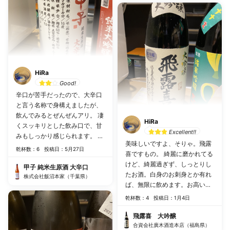
HiRa
Good!
辛口が苦手だったので、大辛口
と言う名称で身構えましたが、
飲んでみるとぜんぜんアリ。 凄
HiRa
くスッキリとした飲み口で、甘
Excellent!!
みもしっかり感じられます。 大
美味しいですよ、そりゃ。飛露
辛口と銘打ってるだけあって、
乾杯数：6
投稿日：5月27日
喜ですもの。 綺麗に磨かれてる
ツマミとの相性は間口が広そう
けど、綺麗過ぎず、しっとりし
です。フライドポテトとかポテ
甲子 純米生原酒 大辛口
たお酒。白身のお刺身とか有れ
サラなんかでも行けちゃいそ
株式会社飯沼本家（千葉県）
ば、無限に飲めます。お高いの
う。
に…笑。
乾杯数：4
投稿日：1月4日
飛露喜 大吟醸
合資会社廣木酒造本店（福島県）