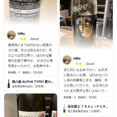
HiRa
Good!
微発泡とまでは行かない程度の
ガス感。甘さは控えめだが、辛
口よりは甘口寄り。ほのかな酸
HiRa
味のお陰で爽やか。 わさびと相
Good!
性良かったので、お刺身や冷や
見た目にもおめでたい、お正月
奴なんかで美味しくいただける
乾杯数：7
投稿日：7月10日
に飲みたいお酒。 ほのかなパイ
と思います。
ン系の吟醸香と甘さ、酸味、辛
風の森 ALPHA TYPE1 夏の夜空
さが良いバランス。 お正月だか
油長酒造株式会社（奈良県）
らたまの贅沢も良いよねって気
分にしてくれます。
乾杯数：2
投稿日：1月4日
栄光冨士 ７９Ａｕ ~ＰＵＲＥ ＧＯ
冨士酒造株式会社（山形県）