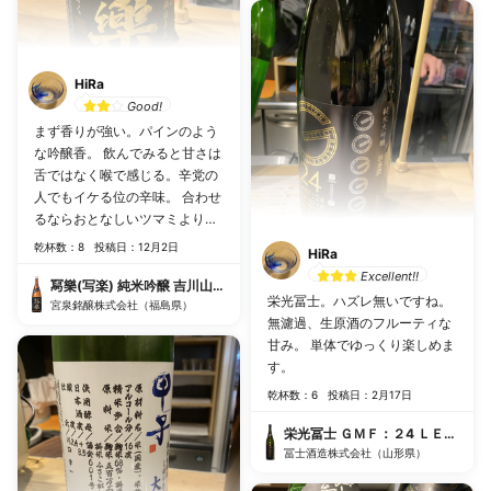
HiRa
Good!
まず香りが強い。パインのよう
な吟醸香。 飲んでみると甘さは
舌ではなく喉で感じる。辛党の
人でもイケる位の辛味。 合わせ
るならおとなしいツマミよりは
コショウのきいたお肉。あたり
乾杯数：8
投稿日：12月2日
HiRa
負けせずにがっぷり四つで勝負
Excellent!!
できます。
冩樂(写楽) 純米吟醸 吉川山田錦
栄光冨士。ハズレ無いですね。
宮泉銘醸株式会社（福島県）
無濾過、生原酒のフルーティな
甘み。 単体でゆっくり楽しめま
す。
乾杯数：6
投稿日：2月17日
栄光冨士 ＧＭＦ：２4 ＬＥＧＥＮ
冨士酒造株式会社（山形県）