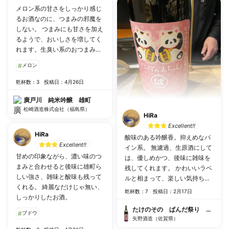
メロン系の甘さをしっかり感じ
るお酒なのに、つまみの邪魔を
しない。 つまみにも甘さを加え
るようで、おいしさを増してく
れます。生臭い系のおつまみよ
りは、お出汁の効いた煮物系と
#
メロン
の相性が良さそう。
乾杯数：3
投稿日：4月26日
廣戸川 純米吟醸 雄町
松崎酒造株式会社（福島県）
HiRa
Excellent!!
HiRa
酸味のある吟醸香。抑えめなパ
Excellent!!
イン系。 無濾過、生原酒にして
甘めの印象ながら、濃い味のつ
は、優しめかつ、後味に雑味を
まみと合わせると後味に雄町ら
残してくれます。 かわいいラベ
しい強さ、雑味と酸味も残って
ルと相まって、楽しい気持ちで
くれる。 綺麗なだけじゃ無い、
飲めるお酒です。
乾杯数：7
投稿日：2月17日
しっかりしたお酒。
たけのその ぱんだ祭り パンダ
#
ブドウ
矢野酒造（佐賀県）