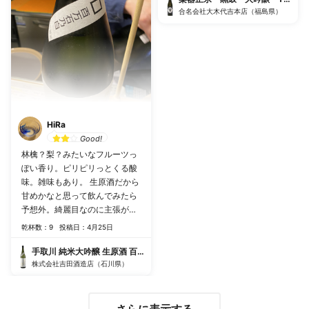
感。 お正月料理とかお刺身との
合名会社大木代吉本店（福島県）
相性にステータスを振った印象
です。 九十九里名物の鰯の胡麻
漬けと合わせたところ、鰯の生
臭さを洗い流して口の中を優し
い香りで包み込んでくれまし
た。
HiRa
Good!
林檎？梨？みたいなフルーツっ
ぽい香り。ピリピリっとくる酸
味。雑味もあり。 生原酒だから
甘めかなと思って飲んでみたら
予想外。綺麗目なのに主張がし
っかりしてるから、濃いツマミ
乾杯数：9
投稿日：4月25日
でも、大丈夫。コンソメパンチ
のポテチなんかでも合いそう。
手取川 純米大吟醸 生原酒 百万石乃白
株式会社吉田酒造店（石川県）