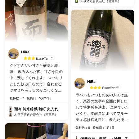
天吹酒造合資会社（佐賀県）
HiRa
Excellent!!
クドすぎない甘さと酸味と雑
味。 飲み込んだ後、甘さを口の
中に残してくれます。 スッキリ
HiRa
とした飲み口なので、合わせる
Excellent!!
ツマミを考えるのが楽しくなり
ラベルもいつもの女の人では無
ます。 蕗味噌と合わせてみまし
乾杯数：7
投稿日：5月27日
く、楽器の文字を全面に押し出
たけど、香りを引き立てて、甘
して特別感を演出。 単体でいた
く締めてくれました。
而今 純米吟醸 雄町 火入れ
だくと、本醸造に比べてフルー
木屋正酒造合資会社（三重県）
ティ感は抑え目に。飲んだ後に
しっかりとお酒を飲んだと感じ
乾杯数：5
投稿日：1月1日
る後味。辛口では無いけれど、
それに負けない様な口に残り
楽器正宗 黒鼓 大吟醸 TYPE C