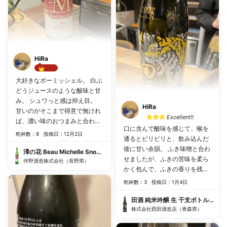
HiRa
Best!!
大好きなボーミッシェル。 白ぶ
どうジュースのような酸味と甘
み。 シュワっと感は抑え目。
HiRa
甘いのがそこまで得意で無けれ
Excellent!!
ば、濃い味のおつまみと合わせ
口に含んで酸味を感じて、喉を
てさわやかな酸味を味わうのも
乾杯数：8
投稿日：12月2日
通るとピリピリと、飲み込んだ
また良し。
後に甘い余韻。 ふき味噌と合わ
澤の花 Beau Michelle Snow fantasy うすにごり生原酒
せましたが、ふきの苦味を柔ら
伴野酒造株式会社（長野県）
かく包んで、ふきの香りを残し
てくれました。 お酒単体でも美
乾杯数：3
投稿日：1月4日
味しいのに、おつまみを邪魔せ
ずに引き立ててくれるお酒。食
田酒 純米吟醸 生 干支ボトル 2022
中酒として最高です。
株式会社西田酒造店（青森県）