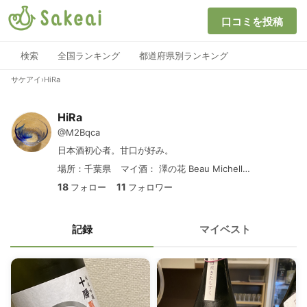
口コミを投稿
検索
全国ランキング
都道府県別ランキング
サケアイ
›
HiRa
HiRa
@M2Bqca
日本酒初心者。甘口が好み。
場所：千葉県
マイ酒：
澤の花 Beau Michelle Bliss
18
11
フォロー
フォロワー
記録
マイベスト