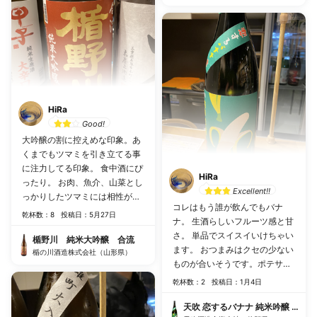
HiRa
Good!
大吟醸の割に控えめな印象。あ
くまでもツマミを引き立てる事
に注力してる印象。 食中酒にぴ
HiRa
ったり。 お肉、魚介、山菜とし
Excellent!!
っかりしたツマミには相性が良
コレはもう誰が飲んでもバナ
いと思います。
乾杯数：8
投稿日：5月27日
ナ。 生酒らしいフルーツ感と甘
さ。 単品でスイスイいけちゃい
楯野川 純米大吟醸 合流
ます。 おつまみはクセの少ない
楯の川酒造株式会社（山形県）
ものが合いそうです。ポテサラ
とか、カリカリベーコンとか良
乾杯数：2
投稿日：1月4日
いかも。
天吹 恋するバナナ 純米吟醸 生