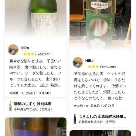
HiRa
Excellent!!
HiRa
爽やかな酸味と甘み。 丁度いい
純米酒。 食中酒として、合わせ
Excellent!!
やすい。 ソーダで割ったり、フ
透明感のあるお酒。ツマミの邪
ルーツと合わせたり、出汁割り
魔をしないので、後味に甘さだ
にしても大丈夫。 追記）熱燗に
けを残してくれます。 冷酒でい
して、鬼カサゴの鰭酒にしてみ
ただきましたが、燗酒にしたら
乾杯数：4
投稿日：11月24日
た。 はちみつの様な甘みと、洗
どうなるのだろう。 色々な飲み
い流す酸味。このお酒の飲み方
瑞穂のしずく 特別純米
方を試してみたくなるお酒で
乾杯数：6
投稿日：2月25日
は、熱燗が正解だ。
小林酒造株式会社（北海道）
す。
つきよしの 山恵錦純米吟醸生原酒
若林醸造株式会社（長野県）