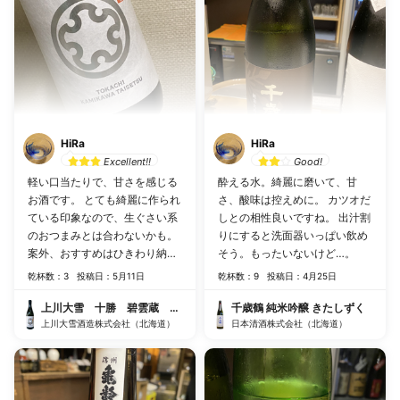
HiRa
HiRa
Excellent!!
Good!
軽い口当たりで、甘さを感じる
酔える水。綺麗に磨いて、甘
お酒です。 とても綺麗に作られ
さ、酸味は控えめに。 カツオだ
ている印象なので、生ぐさい系
しとの相性良いですね。 出汁割
のおつまみとは合わないかも。
りにすると洗面器いっぱい飲め
案外、おすすめはひきわり納
そう。もったいないけど…。
豆。納豆を食べてから一口流し
乾杯数：3
投稿日：5月11日
乾杯数：9
投稿日：4月25日
込むと、納豆の（タレの？）ア
ミノ酸、塩辛さ、納豆臭さをサ
上川大雪 十勝 碧雲蔵 純米吟醸
千歳鶴 純米吟醸 きたしずく
ッと流して、代わりに、このお
上川大雪酒造株式会社（北海道）
日本清酒株式会社（北海道）
酒の甘さ、香りがフワっと感じ
ます。