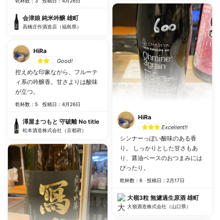
乾杯数：3
投稿日：4月26日
会津娘 純米吟醸 雄町
高橋庄作酒造店（福島県）
HiRa
Good!
控えめな印象ながら、フルーテ
ィ系の吟醸香。甘さよりは酸味
が立つ。
乾杯数：5
投稿日：4月26日
HiRa
澤屋まつもと 守破離 No title
Excellent!!
松本酒造株式会社（京都府）
シンナーっぽい酸味のある香
り。 しっかりとした甘さもあ
り、醤油ベースのおつまみには
ぴったり。
乾杯数：6
投稿日：2月17日
大嶺3粒 無濾過生原酒 雄町
大嶺酒造株式会社（山口県）