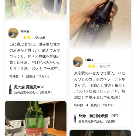
HiRa
Good!
口に運ぶまでは、優等生な甘さ
のお酒かと思うが、飲んでみて
びっくり。甘さと酸味を苦味が
HiRa
繋ぐ個性派。だけど水みたいな
Good!
サラサラ感。 ひとりで一本空け
東京駅のハセガワで購入。ハセ
るのは大変だけど、色々なお酒
乾杯数：7
投稿日：12月2日
ガワとのコラボのペットボトル
を試すならラインナップに入れ
タイプ。 冷酒だと甘さと酸味と
ておきたい。
風の森 露葉風807
バラバラな感じだったけど、熱
油長酒造株式会社（奈良県）
燗にして燗冷ましでぬる燗くら
いになると一体感が出た。 控え
乾杯数：4
投稿日：2月11日
めな感じで、食事の邪魔をしな
いので食中酒としての選択はあ
酔鯨 特別純米酒 PET
り。 おでんを肴にいただきまし
酔鯨酒造株式会社（高知県）
たが、寒いこの季節にはぴった
り。