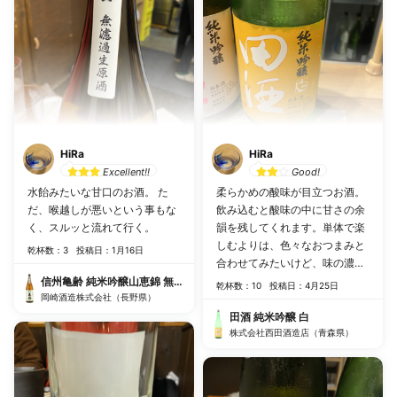
HiRa
HiRa
Excellent!!
Good!
水飴みたいな甘口のお酒。 た
柔らかめの酸味が目立つお酒。
だ、喉越しが悪いという事もな
飲み込むと酸味の中に甘さの余
く、スルッと流れて行く。
韻を残してくれます。単体で楽
しむよりは、色々なおつまみと
乾杯数：3
投稿日：1月16日
合わせてみたいけど、味の濃い
ツマミだと負けちゃうかも。 ち
信州亀齢 純米吟醸山恵錦 無ろ過生原酒
乾杯数：10
投稿日：4月25日
岡崎酒造株式会社（長野県）
ょうどいい塩梅を探すのが楽し
そう。
田酒 純米吟醸 白
株式会社西田酒造店（青森県）