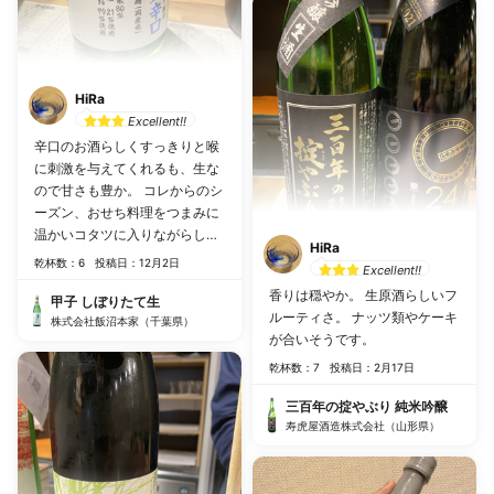
HiRa
Excellent!!
辛口のお酒らしくすっきりと喉
に刺激を与えてくれるも、生な
ので甘さも豊か。 コレからのシ
ーズン、おせち料理をつまみに
温かいコタツに入りながらしっ
HiRa
かり冷えた甲子ってのはいかが
乾杯数：6
投稿日：12月2日
Excellent!!
でしょう？
香りは穏やか。 生原酒らしいフ
甲子 しぼりたて生
ルーティさ。 ナッツ類やケーキ
株式会社飯沼本家（千葉県）
が合いそうです。
乾杯数：7
投稿日：2月17日
三百年の掟やぶり 純米吟醸
寿虎屋酒造株式会社（山形県）