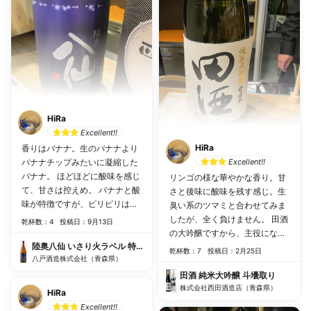
HiRa
Excellent!!
HiRa
香りはバナナ。生のバナナより
バナナチップみたいに凝縮した
Excellent!!
バナナ。 ほどほどに酸味を感じ
リンゴの様な華やかな香り。甘
て、甘さは控えめ。 バナナと酸
さと後味に酸味を残す感じ。生
味が特徴ですが、ピリピリは無
臭い系のツマミと合わせてみま
し。スッキリした飲み口なの
したが、全く負けません。 田酒
乾杯数：4
投稿日：9月13日
で、あっさりとしたおつまみが
の大吟醸ですから、主役になれ
良さそうです。 シメのそうめん
陸奥八仙 いさり火ラベル 特別純米 火入
るお酒。下手にツマミなどなく
乾杯数：7
投稿日：2月25日
なんかと一緒にいただくと良い
八戸酒造株式会社（青森県）
ても良いのかもしれません。
シメになりそう。
田酒 純米大吟醸 斗壜取り
株式会社西田酒造店（青森県）
HiRa
Excellent!!