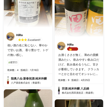
HiRa
Excellent!!
HiRa
祝い酒の名に恥じない、華やか
で甘いお酒。 香り豊かで、トゲ
Best!!
の無い感じ。
お酒くささが無く、薄めの貴醸
酒みたい。 飲みやすい飲み口だ
#
超甘口
けど、飲み進めるうちに、甘さ
が蓄積していきます。 クラッカ
乾杯数：4
投稿日：1月16日
ーとかと合わせてオシャレに飲
陸奥八仙 新春祝酒 純米吟醸
みたい。
乾杯数：9
投稿日：4月25日
八戸酒造株式会社（青森県）
田酒 純米吟醸 八反錦
株式会社西田酒造店（青森県）