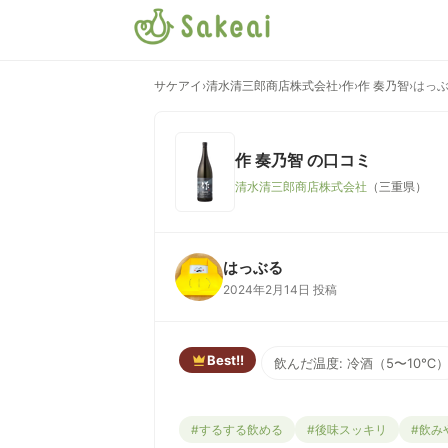
サケアイ
›
清水清三郎商店株式会社
›
作
›
作 奏乃智
›
はっ
作 奏乃智
の口コミ
清水清三郎商店株式会社
（三重県）
はっぶる
2024年2月14日 投稿
Best!!
飲んだ温度: 冷酒（5〜10℃
#するする飲める
#後味スッキリ
#飲み