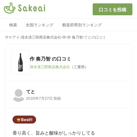
口コミを投稿
検索
全国ランキング
都道府県別ランキング
サケアイ
›
清水清三郎商店株式会社
›
作
›
作 奏乃智
›
てとの口コミ
作 奏乃智
の口コミ
清水清三郎商店株式会社
（三重県）
てと
2020年7月27日 投稿
Best!!
香り高く、旨みと酸味がしっかりしてる