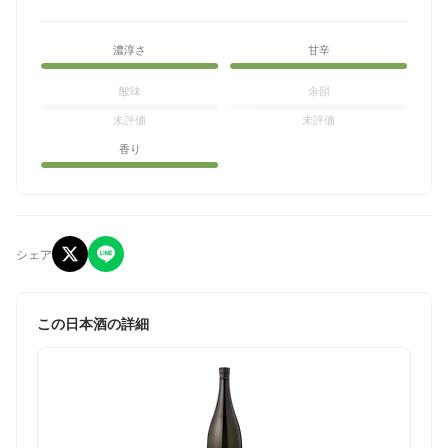
濃淳さ
甘辛
酸味
余韻
未評価
未評価
香り
シェア
この日本酒の詳細