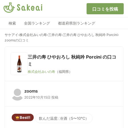
口コミを投稿
検索
全国ランキング
都道府県別ランキング
サケアイ
›
株式会社みいの寿
›
三井の寿
›
三井の寿 ひやおろし 秋純吟 Porcini
›
zoomsの口コミ
三井の寿 ひやおろし 秋純吟 Porcini
の口コ
ミ
株式会社みいの寿
（福岡県）
zooms
2022年10月15日 投稿
Best!!
飲んだ温度: 冷酒（5〜10℃）