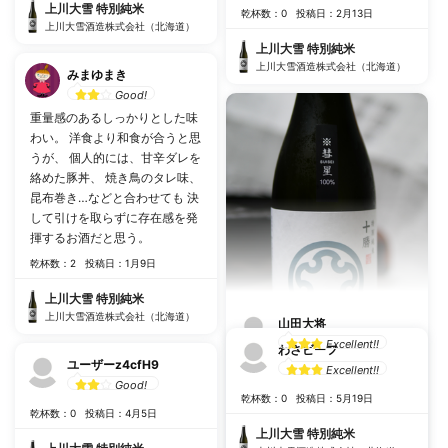
上川大雪 特別純米
乾杯数：0
投稿日：2月13日
上川大雪酒造株式会社（北海道）
上川大雪 特別純米
上川大雪酒造株式会社（北海道）
みまゆまき
Good!
重量感のあるしっかりとした味
わい。 洋食より和食が合うと思
うが、 個人的には、甘辛ダレを
絡めた豚丼、 焼き鳥のタレ味、
昆布巻き…などと合わせても 決
して引けを取らずに存在感を発
揮するお酒だと思う。
乾杯数：2
投稿日：1月9日
上川大雪 特別純米
上川大雪酒造株式会社（北海道）
山田大将
Excellent!!
わさビーフ
ユーザーz4cfH9
酒米が北海道の彗星版。飲み口
Excellent!!
Good!
シッカリ、ジンギスカンでも大
乾杯数：0
投稿日：5月19日
丈夫。
乾杯数：0
投稿日：4月5日
乾杯数：7
投稿日：8月8日
上川大雪 特別純米