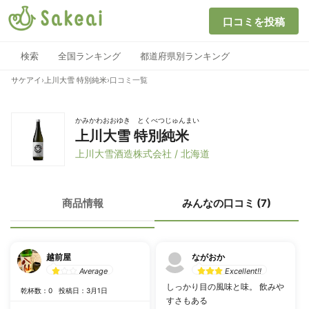
口コミを投稿
検索
全国ランキング
都道府県別ランキング
サケアイ
›
上川大雪 特別純米
›
口コミ一覧
かみかわおおゆき とくべつじゅんまい
上川大雪 特別純米
上川大雪酒造株式会社 / 北海道
商品情報
みんなの口コミ (7)
越前屋
ながおか
Average
Excellent!!
しっかり目の風味と味。 飲みや
乾杯数：0
投稿日：3月1日
すさもある