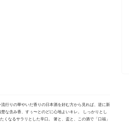
今流行りの華やいだ香りの日本酒を好む方から見れば、逆に新
清楚な含み香、すぅ〜とのどに心地よいキレ。 しっかりとし
たくなるサラリとした辛口。 箸と、盃と、この酒で「口福」