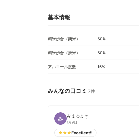
基本情報
精米歩合（麹米）
60%
精米歩合（掛米）
60%
アルコール度数
16%
みんなの口コミ
7件
みまゆまき
み
1月9日
Excellent!!