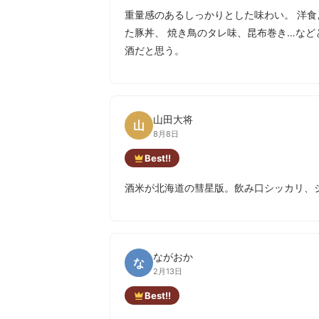
重量感のあるしっかりとした味わい。 洋食
た豚丼、 焼き鳥のタレ味、昆布巻き…など
酒だと思う。
山田大将
山
8月8日
Best!!
酒米が北海道の彗星版。飲み口シッカリ、
ながおか
な
2月13日
Best!!