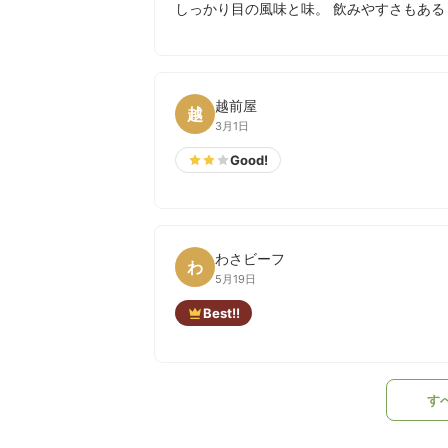
しっかり目の風味と味。 飲みやすさもある
越前屋
越
3月1日
Good!
わさビーフ
わ
5月19日
Best!!
す