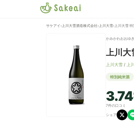
サケアイ
›
上川大雪酒造株式会社
›
上川大雪
›
上川大雪 特
かみかわおおゆ
上川大
上川大雪
/
上
特別純米酒
3.74
7件の口コミ
シェア