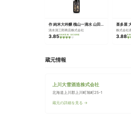
作 純米大吟醸 槐山一滴水 山田錦
喜多屋 
清水清三郎商店株式会社
株式会社
3.85
SAKEAI SCORE
3.88
SA
蔵元情報
上川大雪酒造株式会社
北海道上川郡上川町旭町25-1
蔵元の詳細を見る →