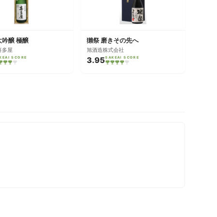
大吟醸 極醸
獺祭 磨きその先へ
喜多屋
旭酒造株式会社
KEAI SCORE
3.95
SAKEAI SCORE