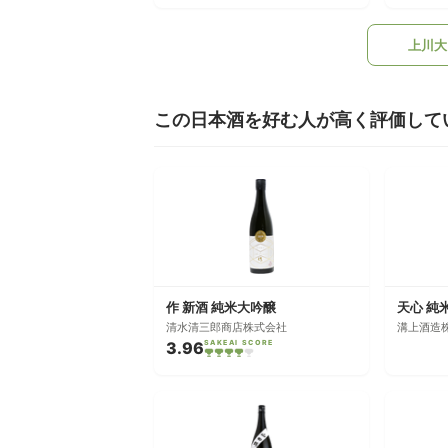
上川大
この日本酒を好む人が高く評価して
作 新酒 純米大吟醸
天心 純
清水清三郎商店株式会社
溝上酒造
3.96
SAKEAI SCORE