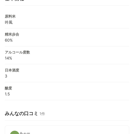
原料米
吟風
精米歩合
60%
アルコール度数
14%
日本酒度
3
酸度
1.5
みんなの口コミ
1件
みゃー