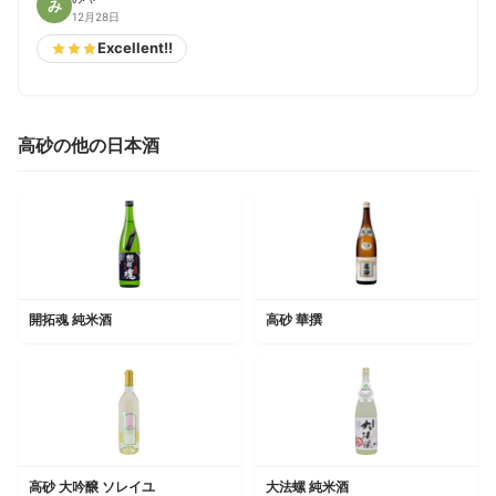
み
12月28日
Excellent!!
高砂の他の日本酒
開拓魂 純米酒
高砂 華撰
高砂 大吟醸 ソレイユ
大法螺 純米酒