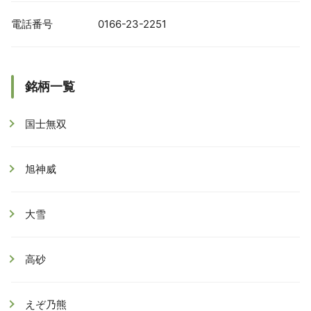
電話番号
0166-23-2251
銘柄一覧
国士無双
旭神威
大雪
高砂
えぞ乃熊