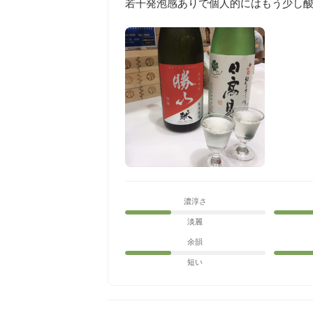
若干発泡感ありで個人的にはもう少し
濃淳さ
淡麗
余韻
短い