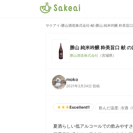
サケアイ
›
勝山酒造株式会社
›
献
›
勝山 純米吟醸 粋美旨口
勝山 純米吟醸 粋美旨口 献
の
勝山酒造株式会社
（宮城県）
moko
2021年2月24日 投稿
Excellent!!
飲んだ温度: 冷酒（
夏酒らしい低アルコールでの飲みやすさ