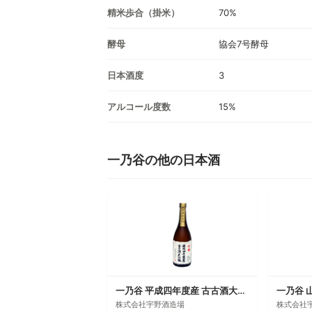
精米歩合（掛米）
70%
酵母
協会7号酵母
日本酒度
3
アルコール度数
15%
一乃谷の他の日本酒
一乃谷 平成四年度産 古古酒大吟醸
株式会社宇野酒造場
株式会社