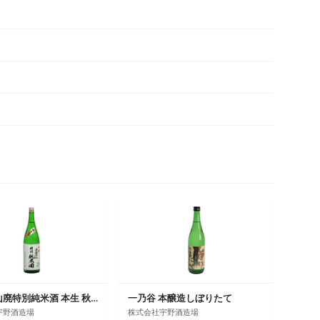
一乃谷 山廃特別純米酒 本生 秋あがり
一乃谷 本醸造しぼりたて
宇野酒造場
株式会社宇野酒造場