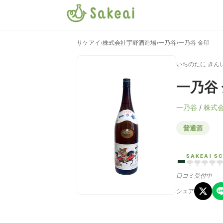
サケアイ
›
株式会社宇野酒造場
›
一乃谷
›
一乃谷 金印
いちのたに きん
一乃谷
一乃谷
/
株式
普通酒
-
SAKEAI S
口コミ受付中
シェア