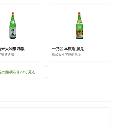
純米大吟醸 稀覯
一乃谷 本醸造 勝鬼
宇野酒造場
株式会社宇野酒造場
谷の銘柄をすべて見る