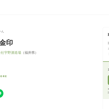
いん
 金印
会社宇野酒造場
（福井県）
CORE