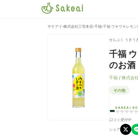
サケアイ
›
株式会社三宅本店
›
千福
›
千福 ウキウキレモ
せんぷく うきう
千福 
のお酒
千福
/
株式会
その他
-
SAKEAI S
口コミ受付中
シェア