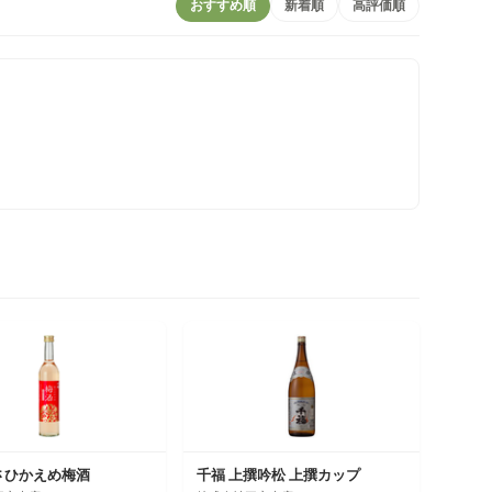
おすすめ順
新着順
高評価順
さひかえめ梅酒
千福 上撰吟松 上撰カップ