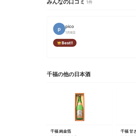
みんなの口コミ
1件
pico
p
1月8日
Best!!
千福の他の日本酒
千福 純金箔
千福 甘