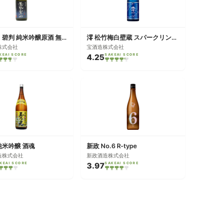
鳳凰美田 碧判 純米吟醸原酒 無濾過本生
澪 松竹梅白壁蔵 スパークリング清酒
株式会社
宝酒造株式会社
KEAI SCORE
4.25
SAKEAI SCORE
純米吟醸 酒魂
新政 No.6 R-type
造株式会社
新政酒造株式会社
KEAI SCORE
3.97
SAKEAI SCORE