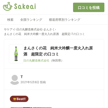
口コミを投稿
検索
全国ランキング
都道府県別ランキング
サケアイ
›
日の丸醸造株式会社
›
まんさく
›
まんさくの花 純米大吟醸一度火入れ原酒 超限定
›
Tの口コミ
まんさくの花 純米大吟醸一度火入れ原
酒 超限定
の口コミ
日の丸醸造株式会社
（秋田県）
T
2021年5月8日 投稿
Best!!