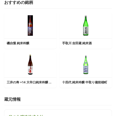
おすすめの銘柄
磯自慢 純米吟醸
手取川 吉田蔵 純米酒
三井の寿 +14 大辛口純米吟醸 山田錦 生
十四代 純米吟醸 中取り備前雄町
蔵元情報