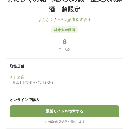
酒 超限定
まんさく
/
日の丸醸造株式会社
純米大吟醸酒
6
口コミ数
取扱店舗
させ酒店
千葉県千葉市稲毛区穴川3-3-3
オンラインで購入
通販サイトを検索する
※ 外部の検索結果へ遷移します