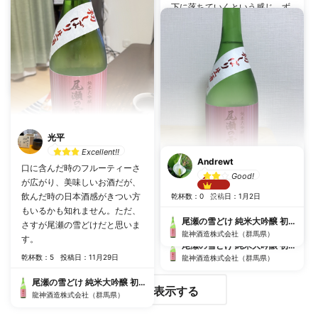
っぱりして、万人受けする味わ
下に落ちていくという感じ。ず
い。 かなり軽めで、癖がなく、
っしりしている感じ。冷やより
甘口。
常温に近い方が口当たりいいか
乾杯数：6
投稿日：11月2日
も。しっかりしてるから食中酒
でなく単体でもいいかなとも。
尾瀬の雪どけ 純米大吟醸 初しぼり 生酒
乾杯数：6
投稿日：11月5日
龍神酒造株式会社（群馬県）
尾瀬の雪どけ 純米大吟醸 初しぼり 生酒
龍神酒造株式会社（群馬県）
光平
Excellent!!
Andrewt
口に含んだ時のフルーティーさ
shushu
Good!
が広がり、美味しいお酒だが、
飲んだ時の日本酒感がきつい方
Best!!
乾杯数：0
投稿日：1月2日
香りも良くて、フルーティ 甘め
もいるかも知れません。ただ、
乾杯数：0
投稿日：5月16日
尾瀬の雪どけ 純米大吟醸 初しぼり 生酒
さすが尾瀬の雪どけだと思いま
龍神酒造株式会社（群馬県）
す。
尾瀬の雪どけ 純米大吟醸 初しぼり 生酒
乾杯数：5
投稿日：11月29日
龍神酒造株式会社（群馬県）
尾瀬の雪どけ 純米大吟醸 初しぼり 生酒
さらに表示する
龍神酒造株式会社（群馬県）