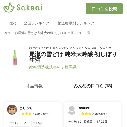
口コミを投稿
検索
全国ランキング
都道府県別ランキング
サケアイ
›
尾瀬の雪どけ 純米大吟醸 初しぼり 生酒
›
口コミ一覧
おぜのゆきどけ じゅんまいだいぎんじょう なましぼり なまざけ
尾瀬の雪どけ 純米大吟醸 初しぼり
生酒
龍神酒造株式会社 / 群馬県
商品情報
みんなの口コミ (18)
としっち
addict
Excellent!!
Excellent!!
乾杯数：0
投稿日：11月28日
#
フルーティー
#
上品