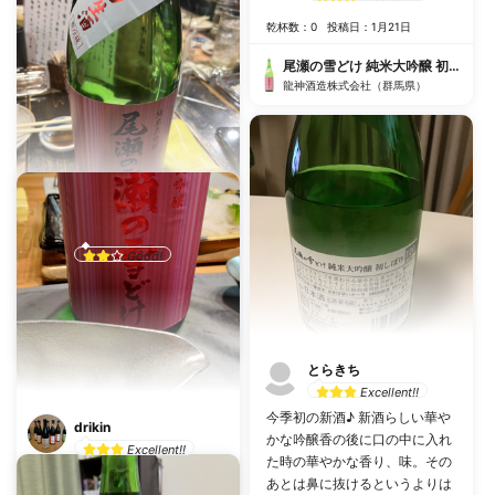
乾杯数：0
投稿日：1月21日
尾瀬の雪どけ 純米大吟醸 初しぼり 生酒
龍神酒造株式会社（群馬県）
越前屋
Good!
乾杯数：0
投稿日：12月17日
尾瀬の雪どけ 純米大吟醸 初しぼり 生酒
龍神酒造株式会社（群馬県）
とらきち
Excellent!!
今季初の新酒♪ 新酒らしい華や
drikin
かな吟醸香の後に口の中に入れ
Excellent!!
た時の華やかな香り、味。その
新酒その5 初尾瀬雪。 非常にさ
あとは鼻に抜けるというよりは