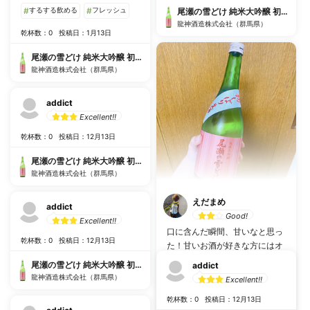
#
するする飲める
#
フレッシュ
尾瀬の雪どけ 純米大吟醸 初しぼり 生酒
龍神酒造株式会社（群馬県）
乾杯数：0
投稿日：1月13日
尾瀬の雪どけ 純米大吟醸 初しぼり 生酒
龍神酒造株式会社（群馬県）
addict
Excellent!!
乾杯数：0
投稿日：12月13日
尾瀬の雪どけ 純米大吟醸 初しぼり 生酒
龍神酒造株式会社（群馬県）
えだまめ
addict
Good!
Excellent!!
口に含んだ瞬間、甘いなと思っ
乾杯数：0
投稿日：12月13日
た！甘いお酒が好きな方にはオ
ススメできそうな日本酒。
尾瀬の雪どけ 純米大吟醸 初しぼり 生酒
addict
龍神酒造株式会社（群馬県）
Excellent!!
#
飲みやすい
#
まろやか
乾杯数：0
投稿日：12月13日
#
超甘口