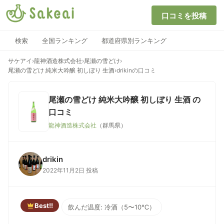
口コミを投稿
検索
全国ランキング
都道府県別ランキング
サケアイ
›
龍神酒造株式会社
›
尾瀬の雪どけ
›
尾瀬の雪どけ 純米大吟醸 初しぼり 生酒
›
drikinの口コミ
尾瀬の雪どけ 純米大吟醸 初しぼり 生酒
の
口コミ
龍神酒造株式会社
（群馬県）
drikin
2022年11月2日 投稿
Best!!
飲んだ温度: 冷酒（5〜10℃）