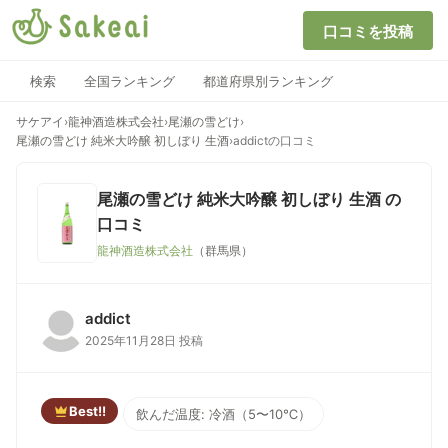
口コミを投稿
検索
全国ランキング
都道府県別ランキング
サケアイ
›
龍神酒造株式会社
›
尾瀬の雪どけ
›
尾瀬の雪どけ 純米大吟醸 初しぼり 生酒
›
addictの口コミ
尾瀬の雪どけ 純米大吟醸 初しぼり 生酒
の
口コミ
龍神酒造株式会社
（群馬県）
addict
2025年11月28日 投稿
Best!!
飲んだ温度: 冷酒（5〜10℃）