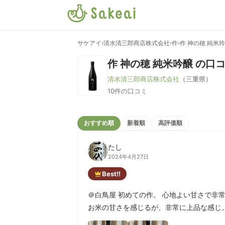
サケアイ
›
清水清三郎商店株式会社
›
作
›
作 神の穂 純米
作 神の穂 純米吟醸
の口コ
清水清三郎商店株式会社
（三重県）
10件の口コミ
おすすめ順
新着順
高評価順
たし
2024年4月27日
Best!!
＠白鳥屋 初めての作。 心地よい甘さで非
お米の甘さを感じるが、非常に上品な感じ。