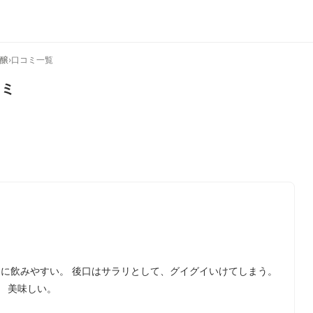
吟醸
›
口コミ一覧
ミ
常に飲みやすい。 後口はサラリとして、グイグイいけてしまう。
 美味しい。