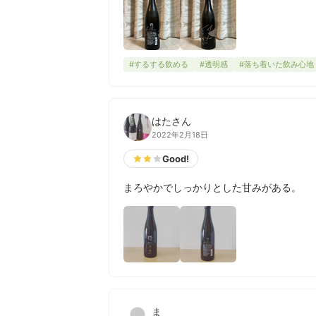
#するする飲める
#透明感
#落ち着いた飲み心地
はたさん
2022年2月18日
Good!
まろやかでしっかりとした甘みがある。
ま