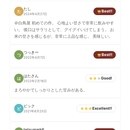
たし
Best!!
た
2024年4月27日
＠白鳥屋 初めての作。 心地よい甘さで非常に飲みやす
い。 後口はサラリとして、グイグイいけてしまう。 お
米の甘さを感じるが、非常に上品な感じ。 美味しい。
つっきー
Best!!
つ
2022年4月7日
はたさん
Good!
は
2022年2月18日
まろやかでしっかりとした甘みがある。
ビック
Excellent!!
ビ
2021年8月25日
tetsumark6