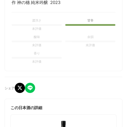
作 神の穗 純米吟醸  2023
濃淳さ
甘辛
未評価
酸味
余韻
未評価
未評価
香り
未評価
シェア
この日本酒の詳細