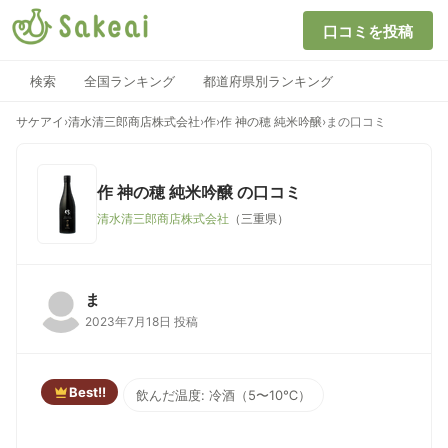
口コミを投稿
検索
全国ランキング
都道府県別ランキング
サケアイ
›
清水清三郎商店株式会社
›
作
›
作 神の穂 純米吟醸
›
まの口コミ
作 神の穂 純米吟醸
の口コミ
清水清三郎商店株式会社
（三重県）
ま
2023年7月18日 投稿
Best!!
飲んだ温度: 冷酒（5〜10℃）