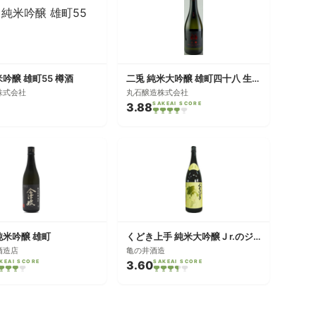
米吟醸 雄町55 樽酒
二兎 純米大吟醸 雄町四十八 生原酒
株式会社
丸石醸造株式会社
3.88
SAKEAI SCORE
純米吟醸 雄町
くどき上手 純米大吟醸 J r.のジューシー辛口
酒造店
亀の井酒造
KEAI SCORE
3.60
SAKEAI SCORE