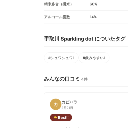
精米歩合（掛米）
60%
アルコール度数
14%
手取川 Sparkling dot についたタグ
#シュワシュワ
#飲みやすい
1
1
みんなの口コミ
4件
カピバラ
カ
2月21日
Best!!