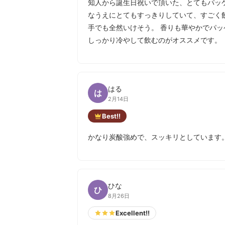
知人から誕生日祝いで頂いた、とてもパッ
なうえにとてもすっきりしていて、すごく
手でも全然いけそう。 香りも華やかでパ
しっかり冷やして飲むのがオススメです。
はる
は
2月14日
Best!!
かなり炭酸強めで、スッキリとしています
ひな
ひ
8月26日
Excellent!!