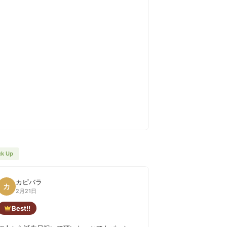
ck Up
カピバラ
カ
2月21日
Best!!