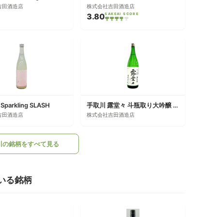
吉田酒造店
株式会社吉田酒造店
3.80
SAKEAI SCORE
arkling SLASH
手取川 露堂々 斗瓶取り大吟醸 無濾過生酒
吉田酒造店
株式会社吉田酒造店
川の銘柄をすべて見る
いる銘柄