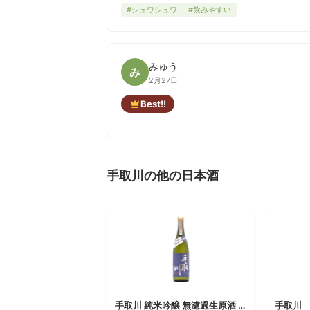
#シュワシュワ
#飲みやすい
みゅう
み
2月27日
Best!!
手取川の他の日本酒
手取川 純米吟醸 無濾過生原酒 石川門