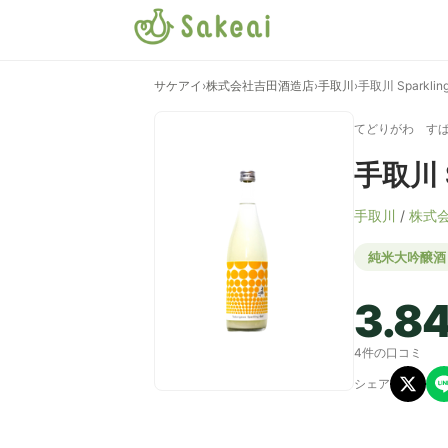
サケアイ
›
株式会社吉田酒造店
›
手取川
›
手取川 Sparkling
てどりがわ す
手取川 S
手取川
/
株式
純米大吟醸酒
3.8
4件の口コミ
シェア