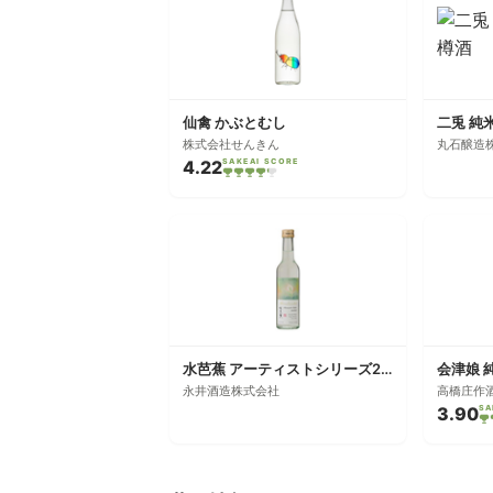
仙禽 かぶとむし
二兎 純
株式会社せんきん
丸石醸造
4.22
SAKEAI SCORE
水芭蕉 アーティストシリーズ2020 デザート酒
会津娘 
永井酒造株式会社
高橋庄作
3.90
SA