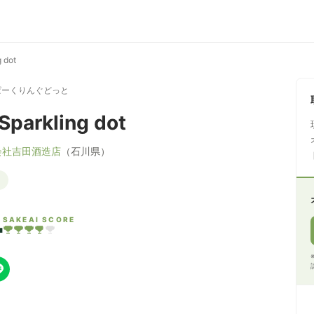
 dot
ぱーくりんぐどっと
parkling dot
会社吉田酒造店
（石川県）
4
SAKEAI SCORE