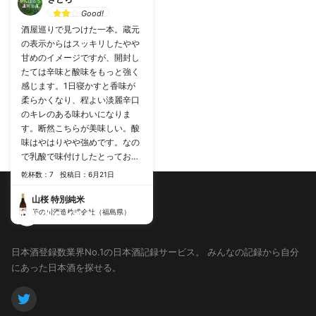
Good!
酒屋巡りで見つけた一本。蔵元
の表示からはスッキリしたやや
甘めのイメージですが、開封し
たては辛味と酸味をもっと強く
感じます。1日寝かすと香味が
柔らかくなり、程よい淡麗辛口
のキレのある味わいになりま
す。断然こちらが美味しい。酸
味はやはりやや強めです。なの
で乳酸で味付けしたとっておき
にタコスモークと。ついでにラ
乾杯数：7
投稿日：6月21日
タトゥイユもGood！隠れてい
た甘味をより感じるようになり
山桜 特別純米
ます。1日で別の酒になります
笹の川酒造株式会社（福島県）
が、お米由来の香味は一貫して
います。
日本酒登録数業界No.1の日本酒記録サービス。
みんなの記録から自分
にあった日本酒を探せる。