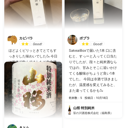
カピバラ
ポプラ
Good!
Good!
ほどよくピリッときてとてもす
SakeaiBoxで届いた1本 口に含
っきりした味わいでした🍶 今日
むと、すっーと入ってく口当た
は単体で飲んでましたが食中酒
りでしたが、段々と純米酒なら
で飲みたい日本酒だな〜という
ではの、甘みとそこに追いかけ
印象でした！美味しい！
てくる酸味がちょうど良い1本
でした。 今回は冷酒で頂きまし
#
スッキリ
#
食中酒におすすめ
たが、温度感を変えてみると、
また違ってくるかも🍶
乾杯数：7
投稿日：12月27日
乾杯数：5
投稿日：10月18日
山桜 特別純米
笹の川酒造株式会社（福島県）
山桜 特別純米
笹の川酒造株式会社（福島県）
きとら