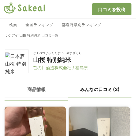
口コミを投稿
検索
全国ランキング
都道府県別ランキング
サケアイ
›
山桜 特別純米
›
口コミ一覧
とくべつじゅんんまい やまざくら
山桜 特別純米
笹の川酒造株式会社 / 福島県
商品情報
みんなの口コミ (3)