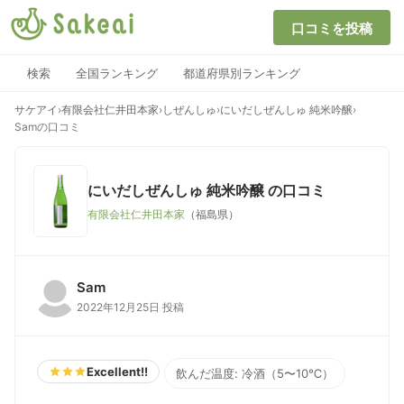
口コミを投稿
検索
全国ランキング
都道府県別ランキング
サケアイ
›
有限会社仁井田本家
›
しぜんしゅ
›
にいだしぜんしゅ 純米吟醸
›
Samの口コミ
にいだしぜんしゅ 純米吟醸
の口コミ
有限会社仁井田本家
（福島県）
Sam
2022年12月25日 投稿
Excellent!!
飲んだ温度: 冷酒（5〜10℃）