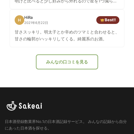
明けと比べると少し好みから外れるので星を1つ減らし
てみる。
HiRa
Best!!
H
2021年6月22日
甘さスッキリ。明太子とか辛めのツマミと合わせると、
甘さの輪郭がハッキリしてくる。綺麗系のお酒。
みんなの口コミを見る
日本酒登録数業界No.1の日本酒記録サービス。
みんなの記録から自分
にあった日本酒を探せる。