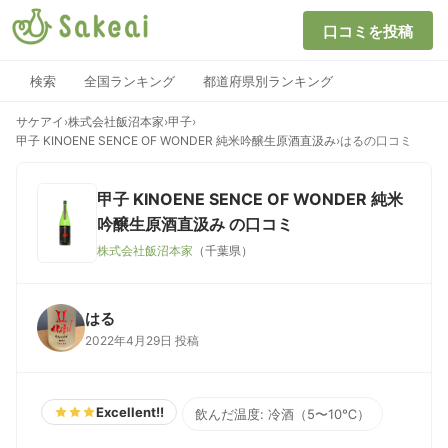
口コミを投稿
検索
全国ランキング
都道府県別ランキング
サケアイ
›
株式会社飯沼本家
›
甲子
›
甲子 KINOENE SENCE OF WONDER 純米吟醸生原酒直汲み
›
はるの口コミ
甲子 KINOENE SENCE OF WONDER 純米
吟醸生原酒直汲み
の口コミ
株式会社飯沼本家
（千葉県）
はる
2022年4月29日 投稿
Excellent!!
飲んだ温度: 冷酒（5〜10℃）