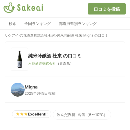
口コミを投稿
検索
全国ランキング
都道府県別ランキング
サケアイ
›
六花酒造株式会社
›
杜來
›
純米吟醸酒 杜來
›
Migna の口コミ
純米吟醸酒 杜來
の口コミ
六花酒造株式会社
（青森県）
Migna
2025年6月5日 投稿
Excellent!!
飲んだ温度: 冷酒（5〜10℃）