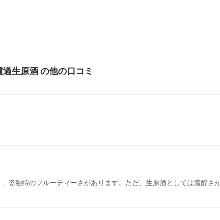
濾過生原酒 の他の口コミ
と、姿独特のフルーティーさがあります。ただ、生原酒としては濃醇さ
。