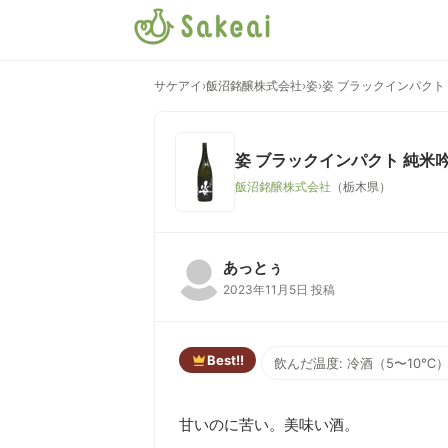
サケアイ
›
飯沼銘醸株式会社
›
姿
›
姿 ブラックインパクト
姿 ブラックインパクト 純米
飯沼銘醸株式会社
（栃木県）
あっとぅ
2023年11月5日 投稿
Best!!
飲んだ温度: 冷酒（5〜10℃
甘いのに苦い。美味い酒。