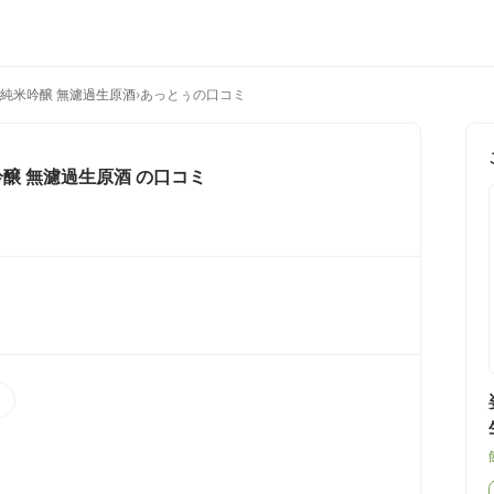
 純米吟醸 無濾過生原酒
›
あっとぅの口コミ
吟醸 無濾過生原酒
の口コミ
）