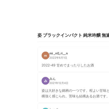
姿 ブラックインパクト 純米吟醸 無
mi _n0_ri__n
m
2022年6月1日
2022-49 甘めでまったりしたお酒
みん
み
2021年12月4日
姿は大好きな銘柄の一つです。程よい甘味
構強く感じられ、苦味も結構あるお酒です