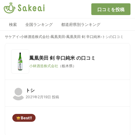
口コミを投稿
検索
全国ランキング
都道府県別ランキング
サケアイ
›
小林酒造株式会社
›
鳳凰美田
›
鳳凰美田 剣 辛口純米
›
トシの口コミ
鳳凰美田 剣 辛口純米
の口コミ
小林酒造株式会社
（栃木県）
トシ
2021年2月19日 投稿
Best!!