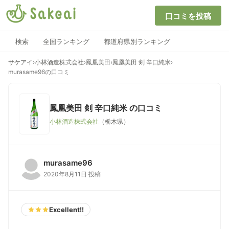
口コミを投稿
検索
全国ランキング
都道府県別ランキング
サケアイ
›
小林酒造株式会社
›
鳳凰美田
›
鳳凰美田 剣 辛口純米
›
murasame96の口コミ
鳳凰美田 剣 辛口純米
の口コミ
小林酒造株式会社
（栃木県）
murasame96
2020年8月11日 投稿
Excellent!!