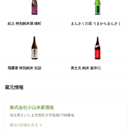
紀土 特別純米酒 雄町
まんさくの花 うまからまんさく
飛露喜 特別純米 生詰
美丈夫 純米 超辛口
蔵元情報
株式会社小山本家酒造
埼玉県さいたま市西区大字指扇1798番地
蔵元の詳細を見る →