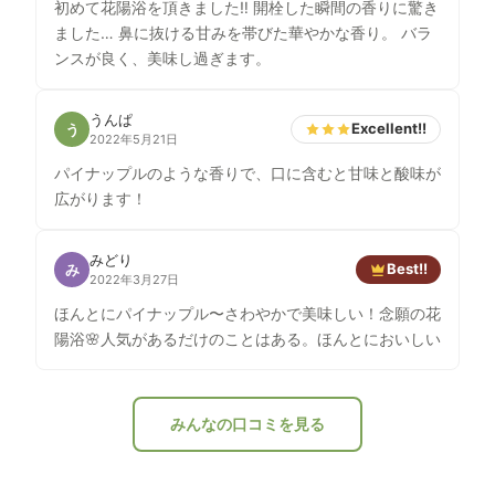
初めて花陽浴を頂きました‼︎ 開栓した瞬間の香りに驚き
ました… 鼻に抜ける甘みを帯びた華やかな香り。 バラ
ンスが良く、美味し過ぎます。
うんぱ
Excellent!!
う
2022年5月21日
パイナップルのような香りで、口に含むと甘味と酸味が
広がります！
みどり
Best!!
み
2022年3月27日
ほんとにパイナップル〜さわやかで美味しい！念願の花
陽浴🌸人気があるだけのことはある。ほんとにおいしい
みんなの口コミを見る