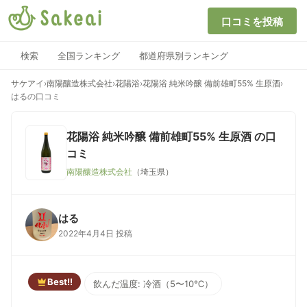
口コミを投稿
検索
全国ランキング
都道府県別ランキング
サケアイ
›
南陽釀造株式会社
›
花陽浴
›
花陽浴 純米吟醸 備前雄町55% 生原酒
›
はるの口コミ
花陽浴 純米吟醸 備前雄町55% 生原酒
の口
コミ
南陽釀造株式会社
（埼玉県）
はる
2022年4月4日 投稿
Best!!
飲んだ温度: 冷酒（5〜10℃）